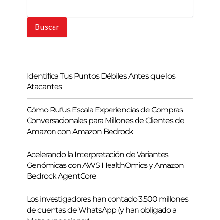
B
u
s
Buscar
c
a
r
Identifica Tus Puntos Débiles Antes que los
Atacantes
Cómo Rufus Escala Experiencias de Compras
Conversacionales para Millones de Clientes de
Amazon con Amazon Bedrock
Acelerando la Interpretación de Variantes
Genómicas con AWS HealthOmics y Amazon
Bedrock AgentCore
Los investigadores han contado 3.500 millones
de cuentas de WhatsApp (y han obligado a