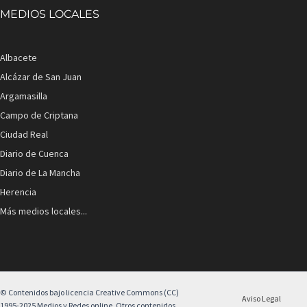
MEDIOS LOCALES
Albacete
Alcázar de San Juan
Argamasilla
Campo de Criptana
Ciudad Real
Diario de Cuenca
Diario de La Mancha
Herencia
Más medios locales...
© Contenidos bajo licencia Creative Commons (CC)
Aviso Legal
1995-2025 Medios y Redes online. Otros contenidos