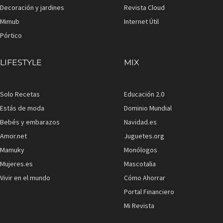
Decoración y jardines
Revista Cloud
Mimub
Internet Útil
Pórtico
LIFESTYLE
MIX
Solo Recetas
Educación 2.0
Estás de moda
Dominio Mundial
Bebés y embarazos
Navidad.es
Amor.net
Juguetes.org
Mamuky
Monólogos
Mujeres.es
Mascotalia
Vivir en el mundo
Cómo Ahorrar
Portal Financiero
Mi Revista