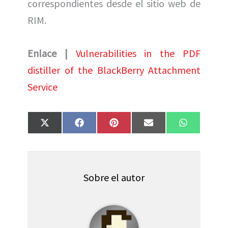
correspondientes desde el sitio web de
RIM.
Enlace |
Vulnerabilities in the PDF
distiller of the BlackBerry Attachment
Service
Compartir
Compartir
Compartir
Compartir
Compartir
X
F
P
E
W
en
en
en
en
en
(
a
i
m
h
T
c
n
a
a
w
e
t
i
t
i
b
e
l
s
t
o
r
A
t
o
e
p
Sobre el autor
e
k
s
p
r
t
)