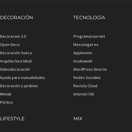
DECORACIÓN
TECNOLOGÍA
Decoracion 2.0
Programacion.net
Open Deco
Messenger.es
Decoración Sueca
Appleismo
Arquitectura Ideal
Incubaweb
Videodecoración
WordPress Directo
Ayuda para manualidades
Redes Sociales
Decoración y jardines
Revista Cloud
Mimub
Internet Útil
Pórtico
LIFESTYLE
MIX