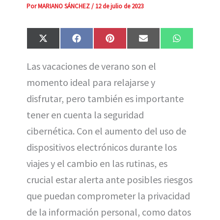
Por
MARIANO SÁNCHEZ
/
12 de julio de 2023
Compartir
Compartir
Compartir
Compartir
Compartir
X
F
P
E
W
en
en
en
en
en
(
a
i
m
h
T
c
n
a
a
Las vacaciones de verano son el
w
e
t
i
t
i
b
e
l
s
momento ideal para relajarse y
t
o
r
A
t
o
e
p
e
k
s
p
disfrutar, pero también es importante
r
t
)
tener en cuenta la seguridad
cibernética. Con el aumento del uso de
dispositivos electrónicos durante los
viajes y el cambio en las rutinas, es
crucial estar alerta ante posibles riesgos
que puedan comprometer la privacidad
de la información personal, como datos