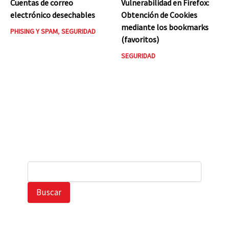
Cuentas de correo
Vulnerabilidad en Firefox:
electrónico desechables
Obtención de Cookies
mediante los bookmarks
PHISING Y SPAM
,
SEGURIDAD
(favoritos)
SEGURIDAD
B
u
s
Buscar
c
a
r