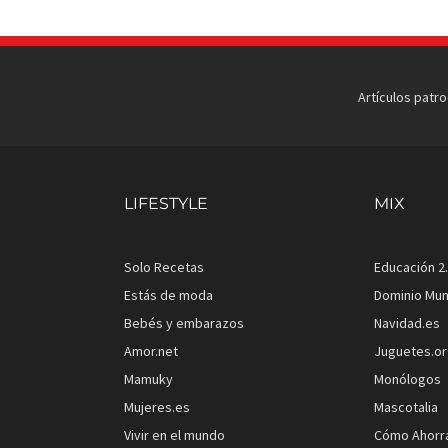
Artículos patr
LIFESTYLE
MIX
Solo Recetas
Educación 2
Estás de moda
Dominio Mun
Bebés y embarazos
Navidad.es
Amor.net
Juguetes.o
Mamuky
Monólogos
Mujeres.es
Mascotalia
Vivir en el mundo
Cómo Ahorr