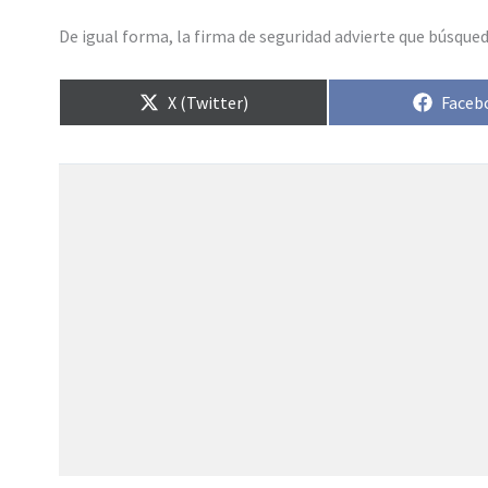
De igual forma, la firma de seguridad advierte que búsqu
Compartir
Compa
X (Twitter)
Faceb
en
en