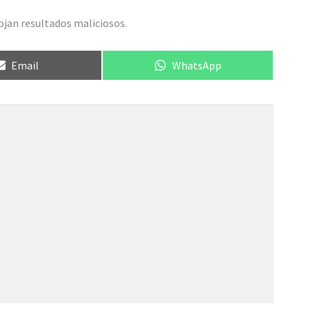
jan resultados maliciosos.
Compartir
Compartir
Email
WhatsApp
en
en