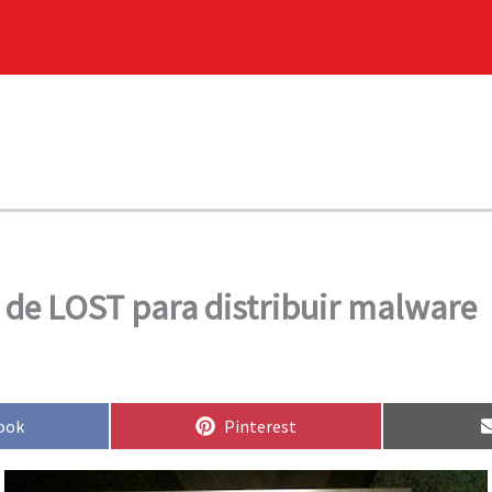
 de LOST para distribuir malware
rtir
Compartir
ook
Pinterest
en