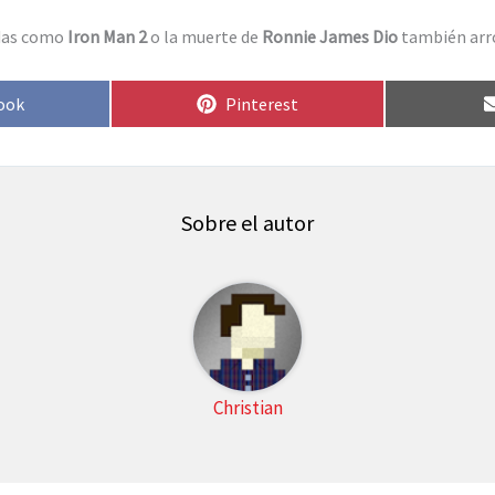
edas como
Iron Man 2
o la muerte de
Ronnie James Dio
también arro
rtir
Compartir
ook
Pinterest
en
Sobre el autor
Christian