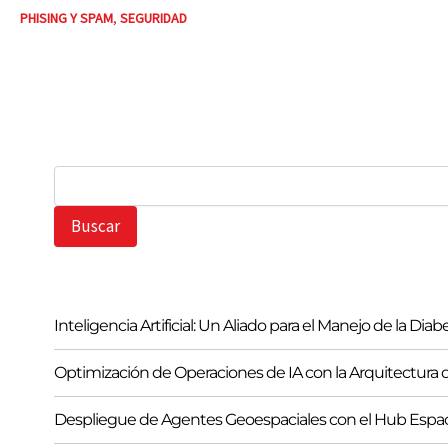
PHISING Y SPAM
,
SEGURIDAD
B
u
s
Buscar
c
a
r
Inteligencia Artificial: Un Aliado para el Manejo de la Diab
Optimización de Operaciones de IA con la Arquitectura d
Despliegue de Agentes Geoespaciales con el Hub Espa