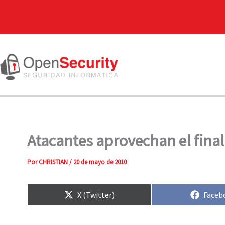
Atacantes aprovechan el final
Por
CHRISTIAN
/
20 de mayo de 2010
Compartir
Compa
X (Twitter)
Faceb
en
en