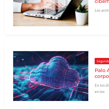
ciber
Los arch
Segurid
Palo 
corpo
En los ú
en los