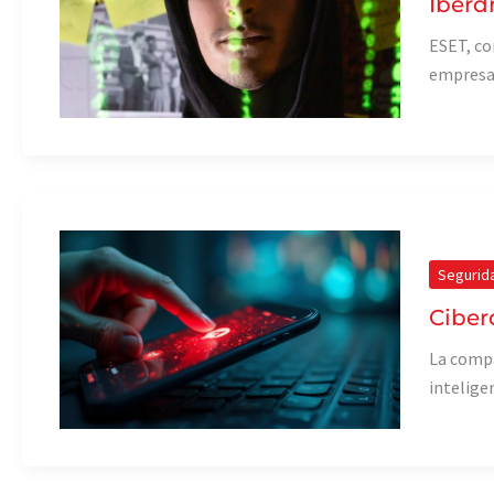
Iberd
ESET, co
empresa
Segurid
Ciber
La compa
inteligen