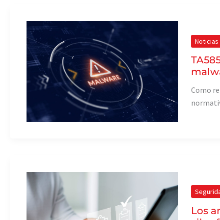
Noticias
TA585
malwa
Como ref
normati
Segurid
Los a