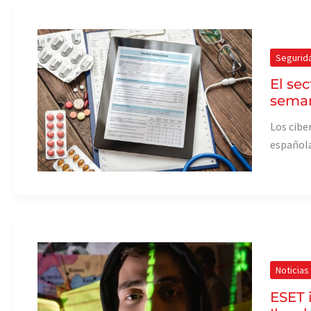
Segurid
El sec
sema
Los cibe
español
Noticias
ESET 