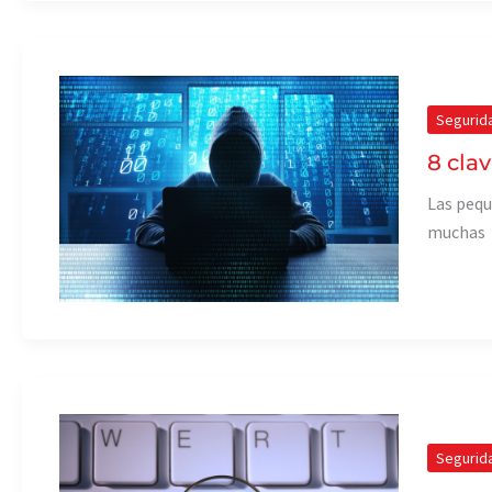
Segurid
8 cla
Las pequ
muchas
Segurid