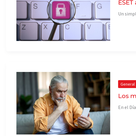
ESET 
Un simpl
General
Los ma
En el Dí