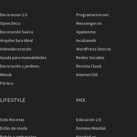
Decoracion 2.0
Programacion.net
Open Deco
Messenger.es
Decoración Sueca
Appleismo
Arquitectura Ideal
Incubaweb
Videodecoración
WordPress Directo
Ayuda para manualidades
Redes Sociales
Decoración y jardines
Revista Cloud
Mimub
Internet Útil
Pórtico
LIFESTYLE
MIX
Solo Recetas
Educación 2.0
Estás de moda
Dominio Mundial
Bebés y embarazos
Navidad.es