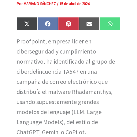
Por
MARIANO SÁNCHEZ
/
15 de abril de 2024
Compartir
Compartir
Compartir
Compartir
Compartir
X
F
P
E
W
en
en
en
en
en
(
a
i
m
h
T
c
n
a
a
Proofpoint, empresa líder en
w
e
t
i
t
i
b
e
l
s
ciberseguridad y cumplimiento
t
o
r
A
t
o
e
p
e
k
s
p
normativo, ha identificado al grupo de
r
t
)
ciberdelincuencia TA547 en una
campaña de correo electrónico que
distribuía el malware Rhadamanthys,
usando supuestamente grandes
modelos de lenguaje (LLM, Large
Language Models), del estilo de
ChatGPT, Gemini o CoPilot.