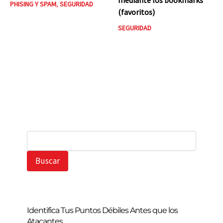
PHISING Y SPAM
,
SEGURIDAD
(favoritos)
SEGURIDAD
B
u
s
Buscar
c
a
r
Identifica Tus Puntos Débiles Antes que los
Atacantes