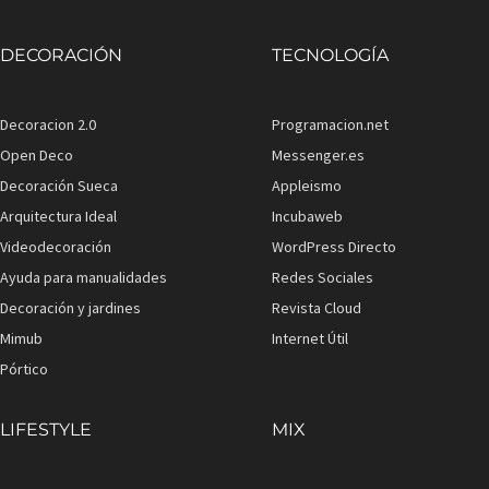
DECORACIÓN
TECNOLOGÍA
Decoracion 2.0
Programacion.net
Open Deco
Messenger.es
Decoración Sueca
Appleismo
Arquitectura Ideal
Incubaweb
Videodecoración
WordPress Directo
Ayuda para manualidades
Redes Sociales
Decoración y jardines
Revista Cloud
Mimub
Internet Útil
Pórtico
LIFESTYLE
MIX