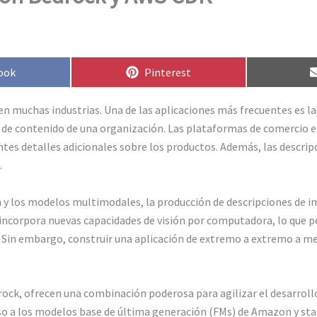
rtir
Compartir
ook
Pinterest
en
n muchas industrias. Una de las aplicaciones más frecuentes es l
s de contenido de una organización. Las plataformas de comercio 
es detalles adicionales sobre los productos. Además, las descrip
.
tiva y los modelos multimodales, la producción de descripciones d
e incorpora nuevas capacidades de visión por computadora, lo que 
 Sin embargo, construir una aplicación de extremo a extremo a me
ck, ofrecen una combinación poderosa para agilizar el desarroll
cceso a los modelos base de última generación (FMs) de Amazon y st