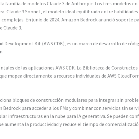
 familia de modelos Claude 3 de Anthropic. Los tres modelos en l
, Claude 3 Sonnet, el modelo ideal equilibrado entre habilidades y
e complejas. En junio de 2024, Amazon Bedrock anunció soporte par
e Claude 3.
d Development Kit (AWS CDK), es un marco de desarrollo de código
n.
tales de las aplicaciones AWS CDK. La Biblioteca de Constructos d
2 (que mapea directamente a recursos individuales de AWS CloudForm
ciona bloques de construcción modulares para integrar sin problem
zon Bedrock para acceder a los FMs y combinar con servicios sin s
ar infraestructuras en la nube para IA generativa. Se pueden con
que aumenta la productividad y reduce el tiempo de comercializaci