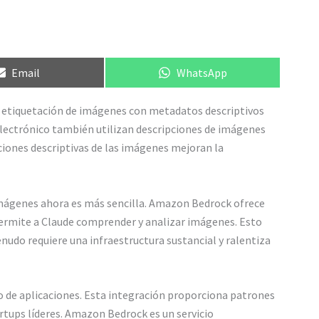
Compartir
Compartir
Email
WhatsApp
en
en
a etiquetación de imágenes con metadatos descriptivos
electrónico también utilizan descripciones de imágenes
ciones descriptivas de las imágenes mejoran la
e imágenes ahora es más sencilla. Amazon Bedrock ofrece
permite a Claude comprender y analizar imágenes. Esto
nudo requiere una infraestructura sustancial y ralentiza
o de aplicaciones. Esta integración proporciona patrones
artups líderes. Amazon Bedrock es un servicio