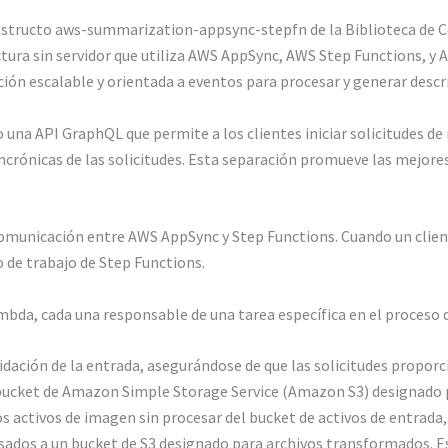
constructo aws-summarization-appsync-stepfn de la Biblioteca de 
ra sin servidor que utiliza AWS AppSync, AWS Step Functions, y A
ión escalable y orientada a eventos para procesar y generar descr
na API GraphQL que permite a los clientes iniciar solicitudes de 
ncrónicas de las solicitudes. Esta separación promueve las mejore
comunicación entre AWS AppSync y Step Functions. Cuando un client
o de trabajo de Step Functions.
ambda, cada una responsable de una tarea específica en el proceso
alidación de la entrada, asegurándose de que las solicitudes pro
 bucket de Amazon Simple Storage Service (Amazon S3) designado p
 activos de imagen sin procesar del bucket de activos de entrada
sados a un bucket de S3 designado para archivos transformados. Es