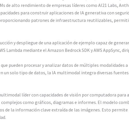
 de alto rendimiento de empresas líderes como AI21 Labs, Anthrop
pacidades para construir aplicaciones de IA generativa con segurid
proporcionando patrones de infraestructura reutilizables, permit
trucción y despliegue de una aplicación de ejemplo capaz de gener
r AWS Lambda mediante el Amazon Bedrock SDK y AWS AppSync, dirig
que pueden procesar y analizar datos de múltiples modalidades a la
en un solo tipo de datos, la IA multimodal integra diversas fuent
timodal líder con capacidades de visión por computadora para ana
les complejos como gráficos, diagramas e informes. El modelo co
s de la información clave extraída de las imágenes. Esto permite
dad.