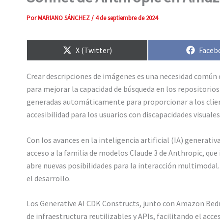
Por
MARIANO SÁNCHEZ
/
4 de septiembre de 2024
Compartir
Compa
X (Twitter)
Faceb
en
en
Crear descripciones de imágenes es una necesidad común e
para mejorar la capacidad de búsqueda en los repositorio
generadas automáticamente para proporcionar a los client
accesibilidad para los usuarios con discapacidades visuales
Con los avances en la inteligencia artificial (IA) genera
acceso a la familia de modelos Claude 3 de Anthropic, qu
abre nuevas posibilidades para la interacción multimodal.
el desarrollo.
Los Generative AI CDK Constructs, junto con Amazon Bedro
de infraestructura reutilizables y APIs, facilitando el a