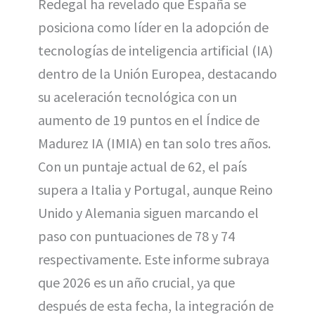
Redegal ha revelado que España se
t
o
e
p
e
k
s
p
posiciona como líder en la adopción de
r
t
)
tecnologías de inteligencia artificial (IA)
dentro de la Unión Europea, destacando
su aceleración tecnológica con un
aumento de 19 puntos en el Índice de
Madurez IA (IMIA) en tan solo tres años.
Con un puntaje actual de 62, el país
supera a Italia y Portugal, aunque Reino
Unido y Alemania siguen marcando el
paso con puntuaciones de 78 y 74
respectivamente. Este informe subraya
que 2026 es un año crucial, ya que
después de esta fecha, la integración de