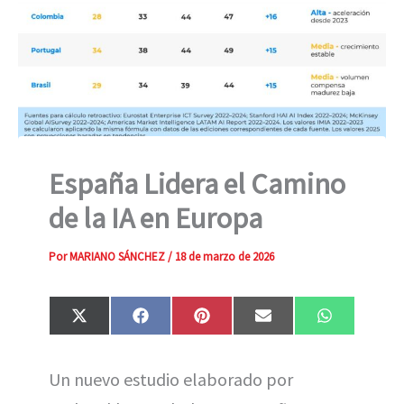
España Lidera el Camino
de la IA en Europa
Por
MARIANO SÁNCHEZ
/
18 de marzo de 2026
Compartir
Compartir
Compartir
Compartir
Compartir
X
F
P
E
W
en
en
en
en
en
(
a
i
m
h
T
c
n
a
a
w
e
t
i
t
Un nuevo estudio elaborado por
i
b
e
l
s
t
o
r
A