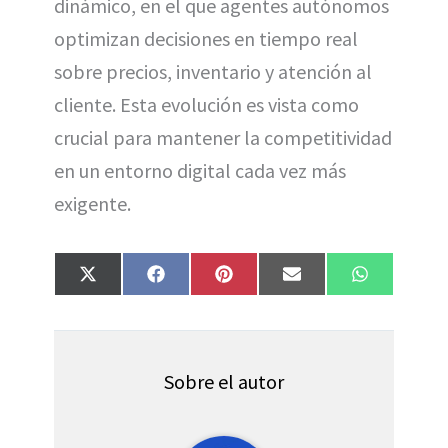
dinámico, en el que agentes autónomos
optimizan decisiones en tiempo real
sobre precios, inventario y atención al
cliente. Esta evolución es vista como
crucial para mantener la competitividad
en un entorno digital cada vez más
exigente.
Compartir
Compartir
Compartir
Compartir
Compartir
X
F
P
E
W
en
en
en
en
en
(
a
i
m
h
T
c
n
a
a
w
e
t
i
t
i
b
e
l
s
t
o
r
A
t
o
e
p
Sobre el autor
e
k
s
p
r
t
)