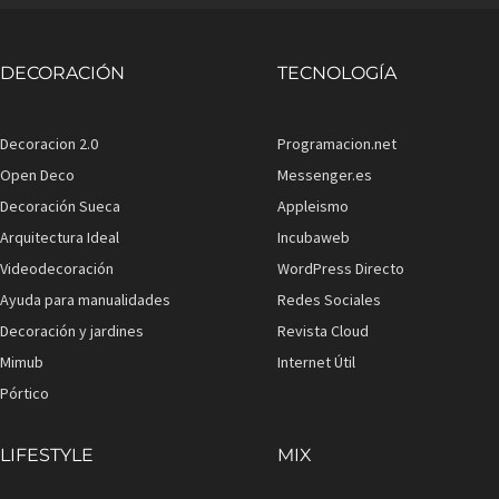
DECORACIÓN
TECNOLOGÍA
Decoracion 2.0
Programacion.net
Open Deco
Messenger.es
Decoración Sueca
Appleismo
Arquitectura Ideal
Incubaweb
Videodecoración
WordPress Directo
Ayuda para manualidades
Redes Sociales
Decoración y jardines
Revista Cloud
Mimub
Internet Útil
Pórtico
LIFESTYLE
MIX