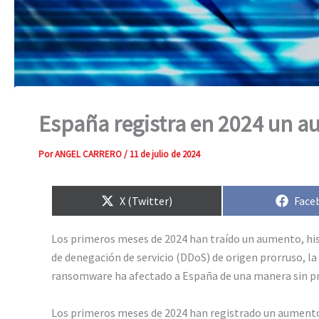
España registra en 2024 un a
Por
ANGEL CARRERO
/
11 de julio de 2024
Compartir
Comp
X (Twitter)
Face
en
en
Los primeros meses de 2024 han traído un aumento, hist
de denegación de servicio (DDoS) de origen prorruso, la
ransomware ha afectado a España de una manera sin p
Los primeros meses de 2024 han registrado un aumento h