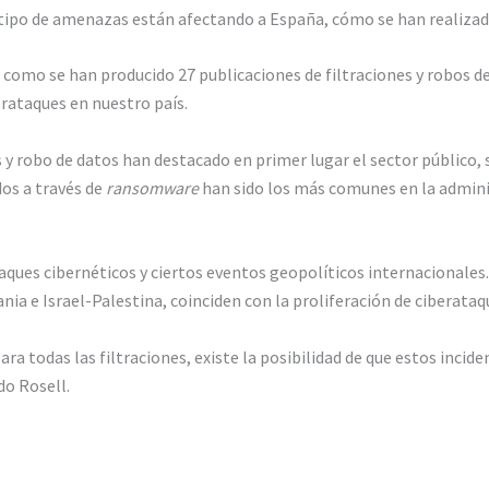
 tipo de amenazas están afectando a España, cómo se han realizad
a como se han producido 27 publicaciones de filtraciones y robos d
erataques en nuestro país.
 y robo de datos han destacado en primer lugar el sector público, 
os a través de
ransomware
han sido los más comunes en la admini
taques cibernéticos y ciertos eventos geopolíticos internacionale
ia e Israel-Palestina, coinciden con la proliferación de ciberataq
a todas las filtraciones, existe la posibilidad de que estos inci
do Rosell.