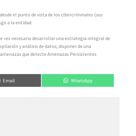
desde el punto de vista de los cibercriminales (sus
sgo a la entidad.
e «es necesario desarrollar una estrategia integral de
ilación y análisis de datos; disponer de una
iberamenazas que detecte Amenazas Persistentes
Compartir
Compartir
Email
WhatsApp
en
en