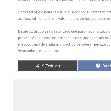
Otro factor esencial es estudiar a fondo la infraestruct
activos, información de valor, países en los que está pre
Desde S2 Grupo se ha resaltado que para llevar a cabo u
prevención que contemple aspectos como la monitorizaci
metodología de análisis proactivo de ciberamenazas; y
Avanzadas», entre otros.
Compartir
Comp
X (Twitter)
Face
en
en