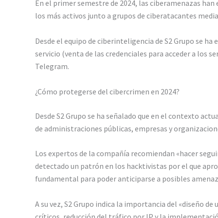
En el primer semestre de 2024, las ciberamenazas han 
los más activos junto a grupos de ciberatacantes med
Desde el equipo de ciberinteligencia de S2 Grupo se ha
servicio (venta de las credenciales para acceder a los
Telegram.
¿Cómo protegerse del cibercrimen en 2024?
Desde S2 Grupo se ha señalado que en el contexto actual
de administraciones públicas, empresas y organizacione
Los expertos de la compañía recomiendan «hacer seguimi
detectado un patrón en los hacktivistas por el que apr
fundamental para poder anticiparse a posibles amenaz
A su vez, S2 Grupo indica la importancia del «diseño d
críticos, reducción del tráfico por IP y la implementac