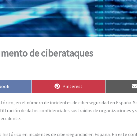
umento de ciberataques
artir
Compartir
book
Pinterest
en
órico, en el número de incidentes de ciberseguridad en España. Se
 filtración de datos confidenciales sustraídos de organizaciones y 
recedente.
istórico en incidentes de ciberseguridad en España. En este conte