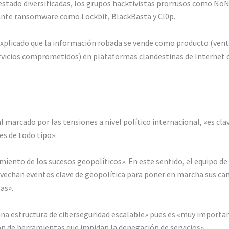
estado diversificadas, los grupos hacktivistas prorrusos como N
iante ransomware como Lockbit, BlackBasta y Cl0p.
 explicado que la información robada se vende como producto (ven
 servicios comprometidos) en plataformas clandestinas de Internet
 marcado por las tensiones a nivel político internacional, «es cl
s de todo tipo».
ento de los sucesos geopolíticos». En este sentido, el equipo de 
ovechan eventos clave de geopolítica para poner en marcha sus ca
as».
e una estructura de ciberseguridad escalable» pues es «muy import
ión de herramientas que impidan la denegación de servicios».