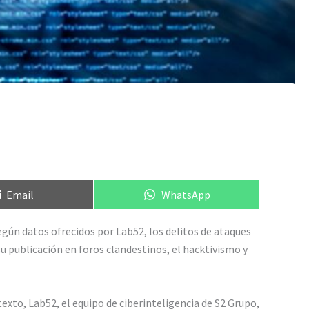
Compartir
Compartir
Email
WhatsApp
en
en
gún datos ofrecidos por Lab52, los delitos de ataques
su publicación en foros clandestinos, el hacktivismo y
xto, Lab52, el equipo de ciberinteligencia de S2 Grupo,