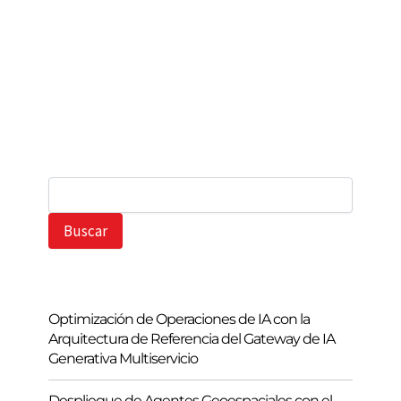
B
u
s
Buscar
c
a
r
Optimización de Operaciones de IA con la
Arquitectura de Referencia del Gateway de IA
Generativa Multiservicio
Despliegue de Agentes Geoespaciales con el