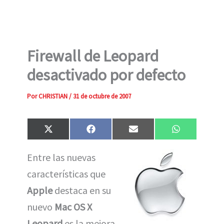
Firewall de Leopard
desactivado por defecto
Por
CHRISTIAN
/
31 de octubre de 2007
Compartir
Compartir
Compartir
Compartir
X
F
E
W
en
en
en
en
(
a
m
h
T
c
a
a
Entre las nuevas
w
e
i
t
i
b
l
s
características que
t
o
A
t
o
p
e
k
p
Apple
destaca en su
r
)
nuevo
Mac OS X
Leopard
es la mejora