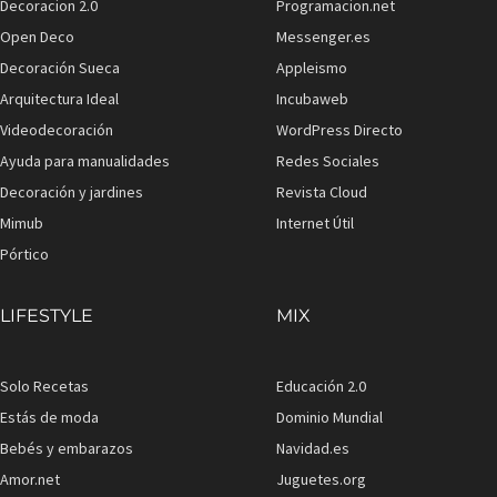
Decoracion 2.0
Programacion.net
Open Deco
Messenger.es
Decoración Sueca
Appleismo
Arquitectura Ideal
Incubaweb
Videodecoración
WordPress Directo
Ayuda para manualidades
Redes Sociales
Decoración y jardines
Revista Cloud
Mimub
Internet Útil
Pórtico
LIFESTYLE
MIX
Solo Recetas
Educación 2.0
Estás de moda
Dominio Mundial
Bebés y embarazos
Navidad.es
Amor.net
Juguetes.org