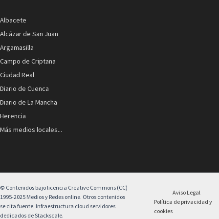
Albacete
Alcázar de San Juan
Argamasilla
Campo de Criptana
Ciudad Real
Diario de Cuenca
Diario de La Mancha
Herencia
Más medios locales...
© Contenidos bajo licencia Creative Commons (CC)
Aviso Legal
1995-2025 Medios y Redes online. Otros contenidos
Política de privacidad y
se cita fuente. Infraestructura cloud servidores
cookies
dedicados de Stackscale.