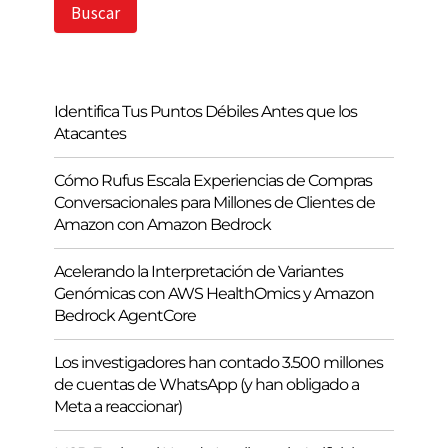
s
Buscar
c
a
r
Identifica Tus Puntos Débiles Antes que los
Atacantes
Cómo Rufus Escala Experiencias de Compras
Conversacionales para Millones de Clientes de
Amazon con Amazon Bedrock
Acelerando la Interpretación de Variantes
Genómicas con AWS HealthOmics y Amazon
Bedrock AgentCore
Los investigadores han contado 3.500 millones
de cuentas de WhatsApp (y han obligado a
Meta a reaccionar)