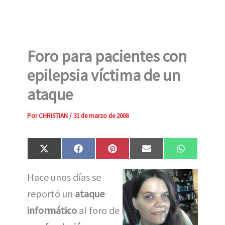
Foro para pacientes con
epilepsia víctima de un
ataque
Por
CHRISTIAN
/
31 de marzo de 2008
Compartir
Compartir
Compartir
Compartir
Compartir
X
F
P
E
W
en
en
en
en
en
(
a
i
m
h
T
c
n
a
a
Hace unos días se
w
e
t
i
t
i
b
e
l
s
reportó un
ataque
t
o
r
A
t
o
e
p
e
k
s
p
informático
al foro de
r
t
)