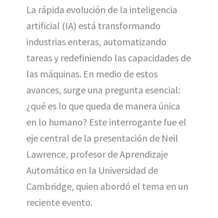
T
c
n
a
a
La rápida evolución de la inteligencia
w
e
t
i
t
i
b
e
l
s
artificial (IA) está transformando
t
o
r
A
t
o
e
p
e
k
s
p
industrias enteras, automatizando
r
t
)
tareas y redefiniendo las capacidades de
las máquinas. En medio de estos
avances, surge una pregunta esencial:
¿qué es lo que queda de manera única
en lo humano? Este interrogante fue el
eje central de la presentación de Neil
Lawrence, profesor de Aprendizaje
Automático en la Universidad de
Cambridge, quien abordó el tema en un
reciente evento.