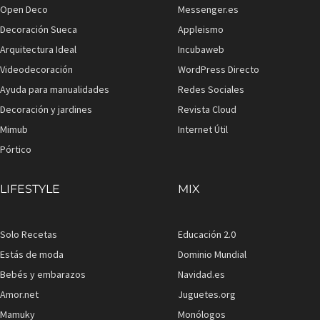
Open Deco
Messenger.es
Decoración Sueca
Appleismo
Arquitectura Ideal
Incubaweb
Videodecoración
WordPress Directo
Ayuda para manualidades
Redes Sociales
Decoración y jardines
Revista Cloud
Mimub
Internet Útil
Pórtico
LIFESTYLE
MIX
Solo Recetas
Educación 2.0
Estás de moda
Dominio Mundial
Bebés y embarazos
Navidad.es
Amor.net
Juguetes.org
Mamuky
Monólogos