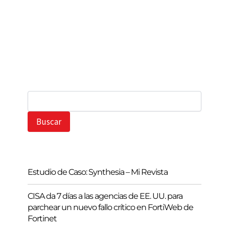
B
u
s
Buscar
c
a
r
Estudio de Caso: Synthesia – Mi Revista
CISA da 7 días a las agencias de EE. UU. para
parchear un nuevo fallo crítico en FortiWeb de
Fortinet