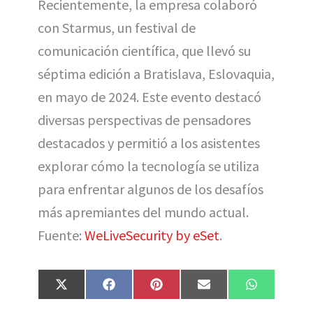
Recientemente, la empresa colaboró
con Starmus, un festival de
comunicación científica, que llevó su
séptima edición a Bratislava, Eslovaquia,
en mayo de 2024. Este evento destacó
diversas perspectivas de pensadores
destacados y permitió a los asistentes
explorar cómo la tecnología se utiliza
para enfrentar algunos de los desafíos
más apremiantes del mundo actual.
Fuente:
WeLiveSecurity by eSet
.
Compartir
Compartir
Compartir
Compartir
Compartir
X
F
P
E
W
en
en
en
en
en
(
a
i
m
h
T
c
n
a
a