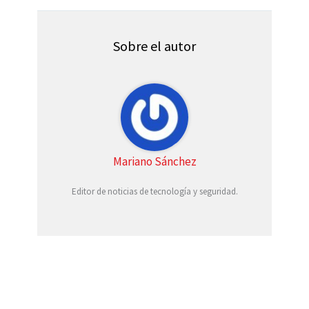
w
e
t
i
t
i
b
e
l
s
t
o
r
A
t
o
e
p
Sobre el autor
e
k
s
p
r
t
)
Mariano Sánchez
Editor de noticias de tecnología y seguridad.