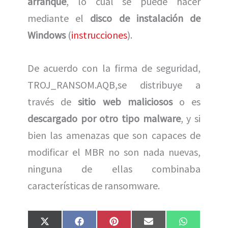
arranque
, lo cual se puede hacer
mediante el
disco de instalación de
Windows
(
instrucciones
).
De acuerdo con la firma de seguridad,
TROJ_RANSOM.AQB,se distribuye a
través de
sitio web maliciosos
o es
descargado por otro tipo malware
, y si
bien las amenazas que son capaces de
modificar el MBR no son nada nuevas,
ninguna de ellas combinaba
características de ransomware.
Compartir
Compartir
Compartir
Compartir
Compartir
X
F
P
E
W