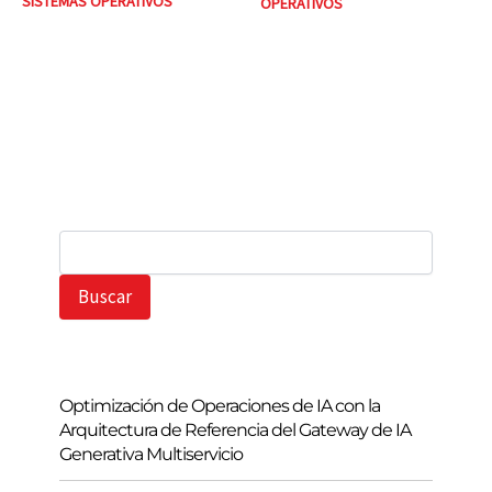
SISTEMAS OPERATIVOS
OPERATIVOS
B
u
s
Buscar
c
a
r
Optimización de Operaciones de IA con la
Arquitectura de Referencia del Gateway de IA
Generativa Multiservicio