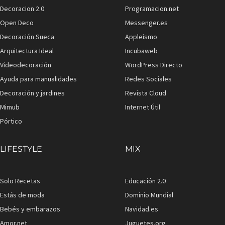
Decoracion 2.0
Programacion.net
Open Deco
Messenger.es
Decoración Sueca
Appleismo
Arquitectura Ideal
Incubaweb
Videodecoración
WordPress Directo
Ayuda para manualidades
Redes Sociales
Decoración y jardines
Revista Cloud
Mimub
Internet Útil
Pórtico
LIFESTYLE
MIX
Solo Recetas
Educación 2.0
Estás de moda
Dominio Mundial
Bebés y embarazos
Navidad.es
Amor.net
Juguetes.org