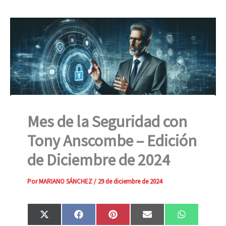
Mes de la Seguridad con
Tony Anscombe – Edición
de Diciembre de 2024
Por
MARIANO SÁNCHEZ
/
29 de diciembre de 2024
Compartir
Compartir
Compartir
Compartir
Compartir
X
F
P
E
W
en
en
en
en
en