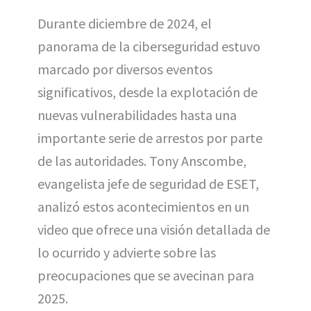
(
a
i
m
h
T
c
n
a
a
Durante diciembre de 2024, el
w
e
t
i
t
i
b
e
l
s
panorama de la ciberseguridad estuvo
t
o
r
A
t
o
e
p
e
k
s
p
marcado por diversos eventos
r
t
)
significativos, desde la explotación de
nuevas vulnerabilidades hasta una
importante serie de arrestos por parte
de las autoridades. Tony Anscombe,
evangelista jefe de seguridad de ESET,
analizó estos acontecimientos en un
video que ofrece una visión detallada de
lo ocurrido y advierte sobre las
preocupaciones que se avecinan para
2025.