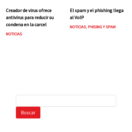
Creador de virus ofrece
El spam y el phishing llega
antivirus para reducir su
al VoIP
condena en la carcel
NOTICIAS
,
PHISING Y SPAM
NOTICIAS
B
u
s
Buscar
c
a
r