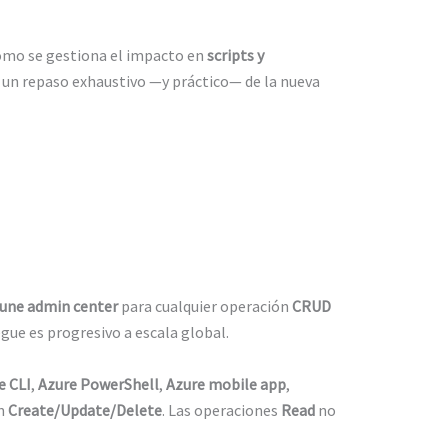
 cómo se gestiona el impacto en
scripts y
n, un repaso exhaustivo —y práctico— de la nueva
tune admin center
para cualquier operación
CRUD
iegue es progresivo a escala global.
e CLI
,
Azure PowerShell
,
Azure mobile app
,
ón
Create/Update/Delete
. Las operaciones
Read
no