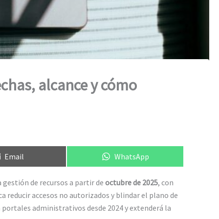
echas, alcance y cómo
Compartir
Compartir
Email
WhatsApp
en
en
a gestión de recursos a partir de
octubre de 2025
, con
ca reducir accesos no autorizados y blindar el plano de
 portales administrativos desde 2024 y extenderá la