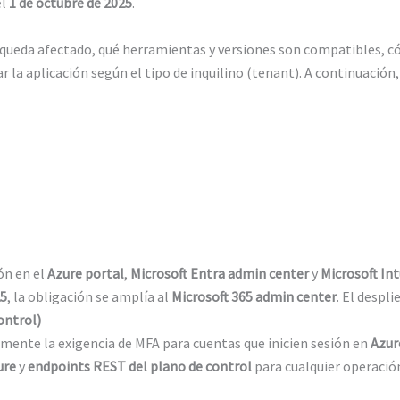
el
1 de octubre de 2025
.
uién queda afectado, qué herramientas y versiones son compatibles,
ar la aplicación según el tipo de inquilino (tenant). A continuació
ión en el
Azure portal
,
Microsoft Entra admin center
y
Microsoft In
25
, la obligación se amplía al
Microsoft 365 admin center
. El despl
ontrol)
mente la exigencia de MFA para cuentas que inicien sesión en
Azur
ure
y
endpoints REST del plano de control
para cualquier operaci