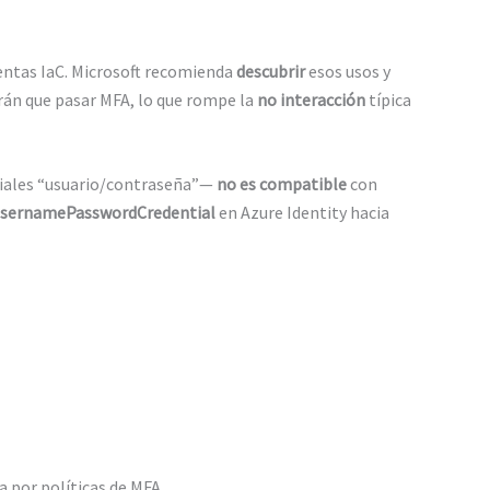
ientas IaC. Microsoft recomienda
descubrir
esos usos y
ndrán que pasar MFA, lo que rompe la
no interacción
típica
iales “usuario/contraseña”—
no es compatible
con
sernamePasswordCredential
en Azure Identity hacia
 por políticas de MFA.