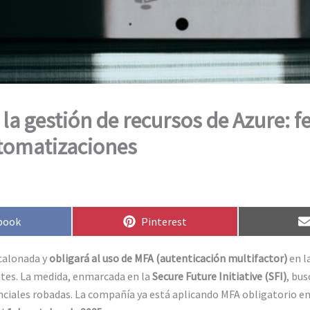
a gestión de recursos de Azure: f
utomatizaciones
artir
Compartir
book
Pinterest
en
scalonada y
obligará al uso de MFA (autenticación multifactor)
en l
ntes. La medida, enmarcada en la
Secure Future Initiative (SFI)
, bus
nciales robadas. La compañía ya está aplicando MFA obligatorio en