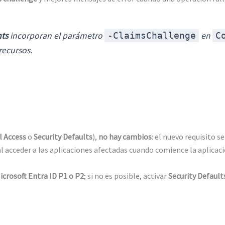
ts
incorporan el parámetro
en
-ClaimsChallenge
C
recursos.
l Access
o
Security Defaults
),
no hay cambios
: el nuevo requisito s
l acceder a las aplicaciones afectadas cuando comience la aplicaci
icrosoft Entra ID P1 o P2
; si no es posible, activar
Security Default