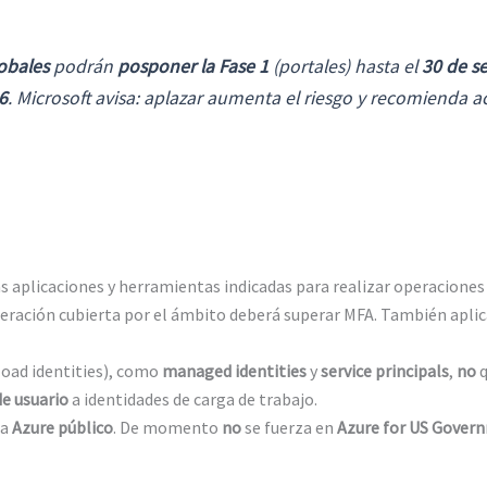
obales
podrán
posponer la Fase 1
(portales) hasta el
30 de s
6
. Microsoft avisa: aplazar aumenta el riesgo y recomienda a
as aplicaciones y herramientas indicadas para realizar operaciones 
eración cubierta por el ámbito deberá superar MFA. También aplic
oad identities), como
managed identities
y
service principals
,
no
q
de usuario
a identidades de carga de trabajo.
 a
Azure público
. De momento
no
se fuerza en
Azure for US Gover