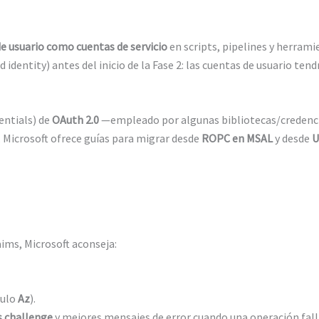
e usuario como cuentas de servicio
en scripts, pipelines y herram
identity) antes del inicio de la Fase 2: las cuentas de usuario te
ntials) de
OAuth 2.0
—empleado por algunas bibliotecas/credenc
. Microsoft ofrece guías para migrar desde
ROPC en MSAL
y desde
U
aims, Microsoft aconseja:
dulo
Az
).
s challenge
y mejores mensajes de error cuando una operación falla