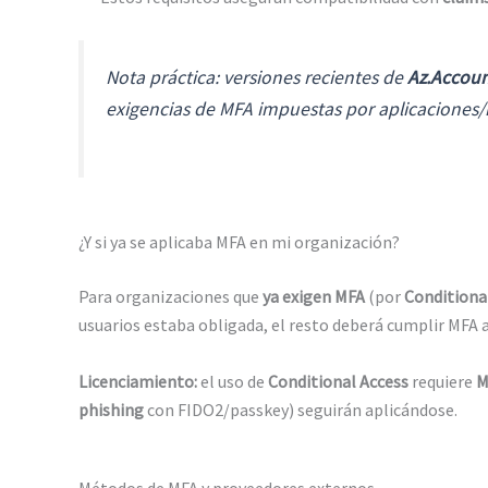
Nota práctica: versiones recientes de
Az.Accoun
exigencias de MFA impuestas por aplicaciones/
¿Y si ya se aplicaba MFA en mi organización?
Para organizaciones que
ya exigen MFA
(por
Conditiona
usuarios estaba obligada, el resto deberá cumplir MFA a
Licenciamiento:
el uso de
Conditional Access
requiere
M
phishing
con FIDO2/passkey) seguirán aplicándose.
Métodos de MFA y proveedores externos