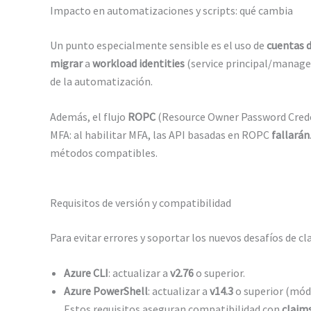
Impacto en automatizaciones y scripts: qué cambia
Un punto especialmente sensible es el uso de
cuentas d
migrar
a
workload identities
(service principal/managed 
de la automatización.
Además, el flujo
ROPC
(Resource Owner Password Crede
MFA: al habilitar MFA, las API basadas en ROPC
fallarán
métodos compatibles.
Requisitos de versión y compatibilidad
Para evitar errores y soportar los nuevos desafíos de cl
Azure CLI
: actualizar a
v2.76
o superior.
Azure PowerShell
: actualizar a
v14.3
o superior (mó
Estos requisitos aseguran compatibilidad con
claim