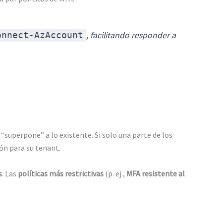
, facilitando responder a
onnect-AzAccount
e “superpone” a lo existente. Si solo una parte de los
ón para su tenant.
s
. Las
políticas más restrictivas
(p. ej.,
MFA resistente al