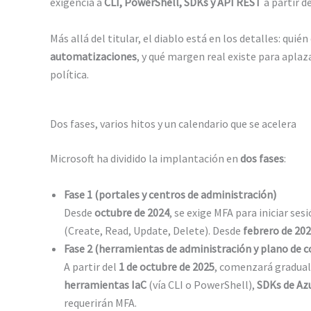
exigencia a
CLI, PowerShell, SDKs y API REST
a partir d
Más allá del titular, el diablo está en los detalles: q
automatizaciones
, y qué margen real existe para aplaz
política.
Dos fases, varios hitos y un calendario que se acelera
Microsoft ha dividido la implantación en
dos fases
:
Fase 1 (portales y centros de administración)
Desde
octubre de 2024
, se exige MFA para iniciar ses
(Create, Read, Update, Delete). Desde
febrero de 20
Fase 2 (herramientas de administración y plano de c
A partir del
1 de octubre de 2025
, comenzará gradual
herramientas IaC
(vía CLI o PowerShell),
SDKs de Az
requerirán MFA.