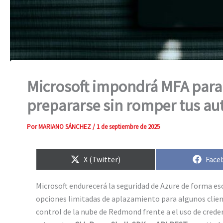
Microsoft impondrá MFA para l
prepararse sin romper tus a
Por
MARIANO SÁNCHEZ
/
1 de septiembre de 2025
Compartir
Comp
X (Twitter)
Face
en
en
Microsoft endurecerá la seguridad de Azure de forma e
opciones limitadas de aplazamiento para algunos clie
control de la nube de Redmond frente a el uso de crede