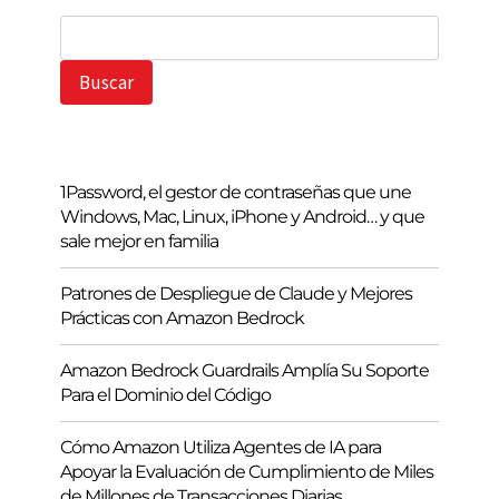
B
u
s
Buscar
c
a
r
1Password, el gestor de contraseñas que une
Windows, Mac, Linux, iPhone y Android… y que
sale mejor en familia
Patrones de Despliegue de Claude y Mejores
Prácticas con Amazon Bedrock
Amazon Bedrock Guardrails Amplía Su Soporte
Para el Dominio del Código
Cómo Amazon Utiliza Agentes de IA para
Apoyar la Evaluación de Cumplimiento de Miles
de Millones de Transacciones Diarias