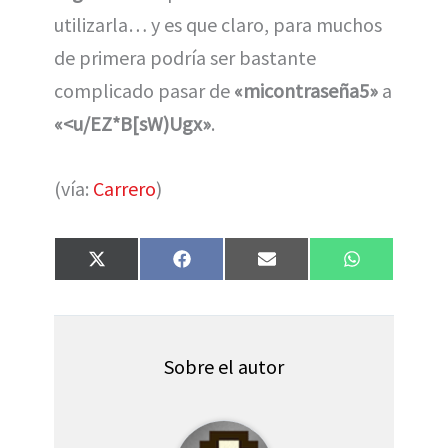
utilizarla… y es que claro, para muchos
de primera podría ser bastante
complicado pasar de
«micontraseña5»
a
«<u/EZ*B[sW)Ugx»
.
(vía:
Carrero
)
Compartir
Compartir
Compartir
Compartir
X
F
E
W
en
en
en
en
(
a
m
h
T
c
a
a
w
e
i
t
i
b
l
s
t
o
A
t
o
p
Sobre el autor
e
k
p
r
)