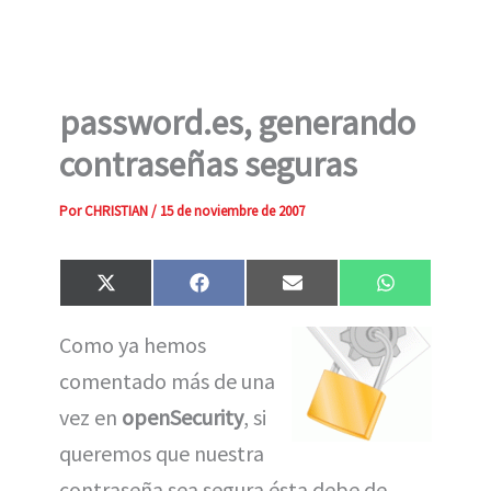
password.es, generando
contraseñas seguras
Por
CHRISTIAN
/
15 de noviembre de 2007
Compartir
Compartir
Compartir
Compartir
X
F
E
W
en
en
en
en
(
a
m
h
T
c
a
a
Como ya hemos
w
e
i
t
i
b
l
s
comentado más de una
t
o
A
t
o
p
e
k
p
vez en
openSecurity
, si
r
)
queremos que nuestra
contraseña sea segura ésta debe de