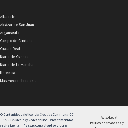
Albacete
Alcázar de San Juan
Argamasilla
Campo de Criptana
Ciudad Real
Diario de Cuenca
Diario de La Mancha
Herencia
Más medios locales...
© Contenidos bajo licencia Creative Commons (CC)
Aviso Legal
1995-2025 Medios y Redes online. Otros contenidos
Política de privacidad y
se cita fuente. Infraestructura cloud servidores