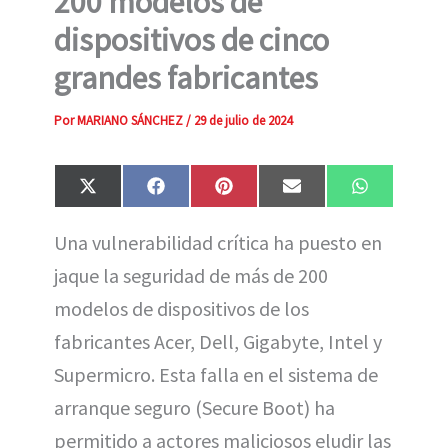
200 modelos de
dispositivos de cinco
grandes fabricantes
Por
MARIANO SÁNCHEZ
/
29 de julio de 2024
Compartir
Compartir
Compartir
Compartir
Compartir
X
F
P
E
W
en
en
en
en
en
(
a
i
m
h
T
c
n
a
a
Una vulnerabilidad crítica ha puesto en
w
e
t
i
t
i
b
e
l
s
jaque la seguridad de más de 200
t
o
r
A
t
o
e
p
e
k
s
p
modelos de dispositivos de los
r
t
)
fabricantes Acer, Dell, Gigabyte, Intel y
Supermicro. Esta falla en el sistema de
arranque seguro (Secure Boot) ha
permitido a actores maliciosos eludir las