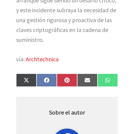
arranque sigue siendo un desafío crítico,
y este incidente subraya la necesidad de
una gestión rigurosa y proactiva de las
claves criptográficas en la cadena de
suministro.
vía:
Archtechnica
Compartir
Compartir
Compartir
Compartir
Compartir
X
F
P
E
W
en
en
en
en
en
(
a
i
m
h
T
c
n
a
a
w
e
t
i
t
i
b
e
l
s
t
o
r
A
t
o
e
p
Sobre el autor
e
k
s
p
r
t
)