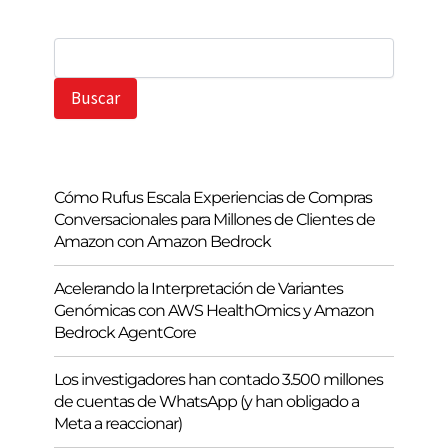
B
u
s
Buscar
c
a
r
Cómo Rufus Escala Experiencias de Compras
Conversacionales para Millones de Clientes de
Amazon con Amazon Bedrock
Acelerando la Interpretación de Variantes
Genómicas con AWS HealthOmics y Amazon
Bedrock AgentCore
Los investigadores han contado 3.500 millones
de cuentas de WhatsApp (y han obligado a
Meta a reaccionar)