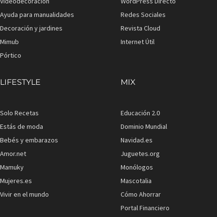
Videodecoración
WordPress Directo
Ayuda para manualidades
Redes Sociales
Decoración y jardines
Revista Cloud
Mimub
Internet Útil
Pórtico
LIFESTYLE
MIX
Solo Recetas
Educación 2.0
Estás de moda
Dominio Mundial
Bebés y embarazos
Navidad.es
Amor.net
Juguetes.org
Mamuky
Monólogos
Mujeres.es
Mascotalia
Vivir en el mundo
Cómo Ahorrar
Portal Financiero