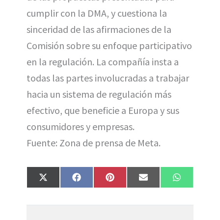
cumplir con la DMA, y cuestiona la
sinceridad de las afirmaciones de la
Comisión sobre su enfoque participativo
en la regulación. La compañía insta a
todas las partes involucradas a trabajar
hacia un sistema de regulación más
efectivo, que beneficie a Europa y sus
consumidores y empresas.
Fuente: Zona de prensa de Meta.
Compartir
Compartir
Compartir
Compartir
Compartir
X
F
P
E
W
en
en
en
en
en
(
a
i
m
h
T
c
n
a
a
w
e
t
i
t
i
b
e
l
s