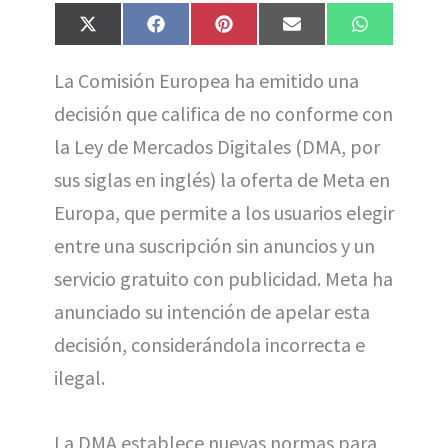
Compartir
Compartir
Compartir
Compartir
Compartir
X
F
P
E
W
en
en
en
en
en
(
a
i
m
h
T
c
n
a
a
La Comisión Europea ha emitido una
w
e
t
i
t
i
b
e
l
s
decisión que califica de no conforme con
t
o
r
A
t
o
e
p
e
k
s
p
la Ley de Mercados Digitales (DMA, por
r
t
)
sus siglas en inglés) la oferta de Meta en
Europa, que permite a los usuarios elegir
entre una suscripción sin anuncios y un
servicio gratuito con publicidad. Meta ha
anunciado su intención de apelar esta
decisión, considerándola incorrecta e
ilegal.
La DMA establece nuevas normas para