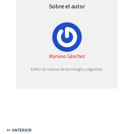
t
o
r
A
t
o
e
p
Sobre el autor
e
k
s
p
r
t
)
Mariano Sánchez
Editor de noticias de tecnología y seguridad.
ANTERIOR