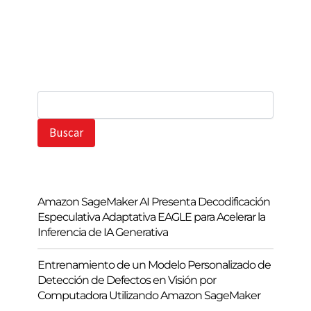
B
u
s
Buscar
c
a
r
Amazon SageMaker AI Presenta Decodificación
Especulativa Adaptativa EAGLE para Acelerar la
Inferencia de IA Generativa
Entrenamiento de un Modelo Personalizado de
Detección de Defectos en Visión por
Computadora Utilizando Amazon SageMaker