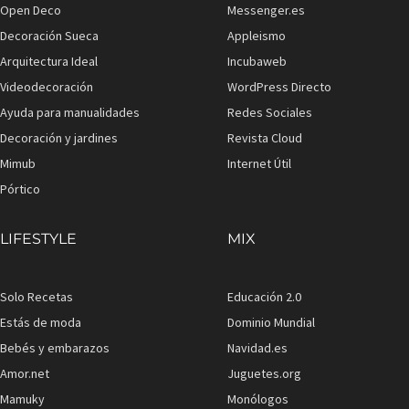
Open Deco
Messenger.es
Decoración Sueca
Appleismo
Arquitectura Ideal
Incubaweb
Videodecoración
WordPress Directo
Ayuda para manualidades
Redes Sociales
Decoración y jardines
Revista Cloud
Mimub
Internet Útil
Pórtico
LIFESTYLE
MIX
Solo Recetas
Educación 2.0
Estás de moda
Dominio Mundial
Bebés y embarazos
Navidad.es
Amor.net
Juguetes.org
Mamuky
Monólogos