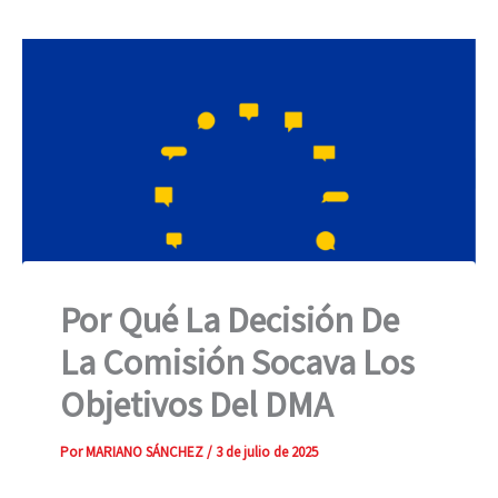
Por Qué La Decisión De
La Comisión Socava Los
Objetivos Del DMA
Por
MARIANO SÁNCHEZ
/
3 de julio de 2025