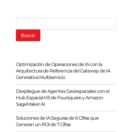
B
u
s
Buscar
c
a
r
Optimización de Operaciones de IA con la
Arquitectura de Referencia del Gateway de IA
Generativa Multiservicio
Despliegue de Agentes Geoespaciales con el
Hub Espacial H3 de Foursquare y Amazon
SageMaker AI
Soluciones de IA Seguras de 6 Cifras que
Generan un ROI de 7 Cifras