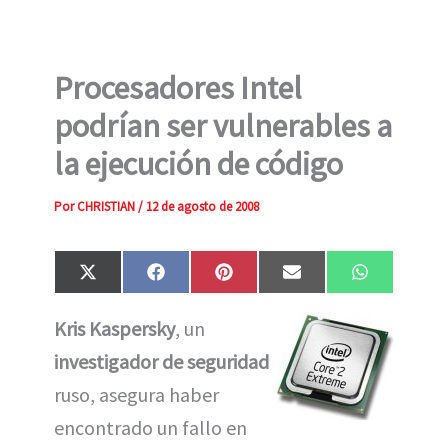
Procesadores Intel
podrían ser vulnerables a
la ejecución de código
Por
CHRISTIAN
/
12 de agosto de 2008
Compartir
Compartir
Compartir
Compartir
Compartir
X
F
P
E
W
en
en
en
en
en
(
a
i
m
h
T
c
n
a
a
Kris Kaspersky
, un
w
e
t
i
t
i
b
e
l
s
investigador de seguridad
t
o
r
A
t
o
e
p
e
k
s
p
ruso, asegura haber
r
t
)
encontrado un fallo en