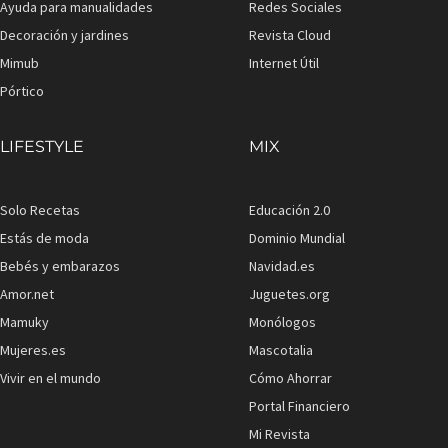
Ayuda para manualidades
Redes Sociales
Decoración y jardines
Revista Cloud
Mimub
Internet Útil
Pórtico
LIFESTYLE
MIX
Solo Recetas
Educación 2.0
Estás de moda
Dominio Mundial
Bebés y embarazos
Navidad.es
Amor.net
Juguetes.org
Mamuky
Monólogos
Mujeres.es
Mascotalia
Vivir en el mundo
Cómo Ahorrar
Portal Financiero
Mi Revista