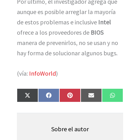
Por último, el investigador agrega que
aunque es posible arreglar la mayoría
de estos problemas e inclusive
Intel
ofrece a los proveedores de
BIOS
manera de prevenirlos, no se usan y no
hay forma de solucionar algunos bugs.
(vía:
InfoWorld
)
Compartir
Compartir
Compartir
Compartir
Compartir
X
F
P
E
W
en
en
en
en
en
(
a
i
m
h
T
c
n
a
a
w
e
t
i
t
i
b
e
l
s
t
o
r
A
t
o
e
p
Sobre el autor
e
k
s
p
r
t