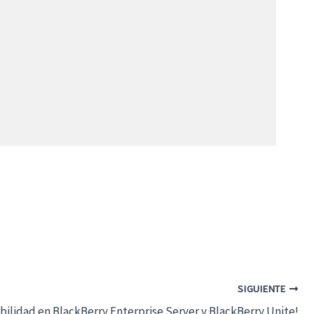
SIGUIENTE
bilidad en BlackBerry Enterprise Server y BlackBerry Unite!