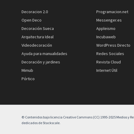
Decoracion 2.0
Programacion.net
Open Deco
Messenger.es
Decoración Sueca
Appleismo
Arquitectura Ideal
Incubaweb
Videodecoración
WordPress Directo
Ayuda para manualidades
Redes Sociales
Decoración y jardines
Revista Cloud
Mimub
Internet Útil
Pórtico
© Contenidos bajo licencia Creative Commons (CC) 1995-2025 Medios y Redes
dedicados de Stackscale.