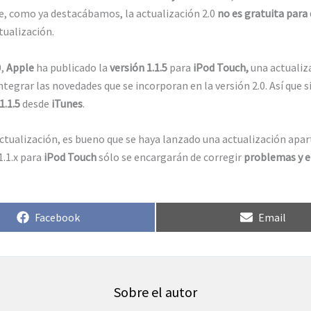
te, como ya destacábamos, la actualización 2.0
no es gratuita para
tualización.
0,
Apple
ha publicado la
versión 1.1.5
para
iPod Touch,
una actualiza
integrar las novedades que se incorporan en la versión 2.0. Así que 
1.1.5
desde
iTunes
.
ctualización, es bueno que se haya lanzado una actualización apar
1.1.x para
iPod Touch
sólo se encargarán de corregir
problemas y e
Compartir
Compartir
Facebook
Email
en
en
Sobre el autor