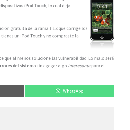
 dispositivos iPod Touch
, lo cual deja
ción gratuita de la rama 1.1.x que corrige los
si tienes un iPod Touch y no compraste la
te que al menos solucione las vulnerabilidad. Lo malo será
rrores del sistema
sin agegar algo
interesante
para el
Compartir
WhatsApp
en