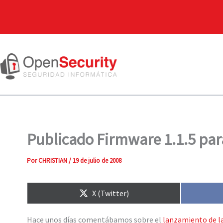
Publicado Firmware 1.1.5 par
Por
CHRISTIAN
/
19 de julio de 2008
Compartir
X (Twitter)
en
Hace unos días comentábamos sobre el
lanzamiento de la