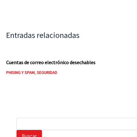
Entradas relacionadas
Cuentas de correo electrónico desechables
PHISING Y SPAM
,
SEGURIDAD
B
u
s
Buscar