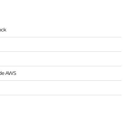
ock
s de AWS