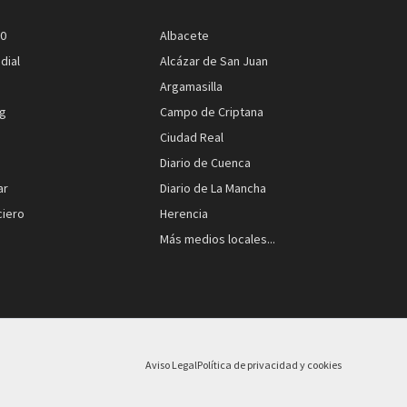
.0
Albacete
dial
Alcázar de San Juan
Argamasilla
rg
Campo de Criptana
Ciudad Real
Diario de Cuenca
ar
Diario de La Mancha
ciero
Herencia
Más medios locales...
Aviso Legal
Política de privacidad y cookies