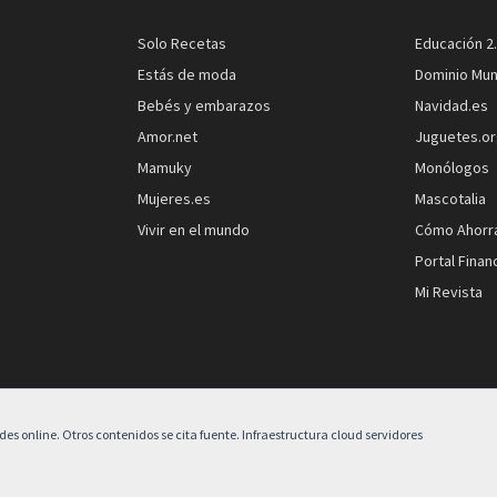
Solo Recetas
Educación 2
Estás de moda
Dominio Mun
Bebés y embarazos
Navidad.es
Amor.net
Juguetes.o
Mamuky
Monólogos
Mujeres.es
Mascotalia
Vivir en el mundo
Cómo Ahorr
Portal Finan
Mi Revista
 online. Otros contenidos se cita fuente. Infraestructura cloud servidores