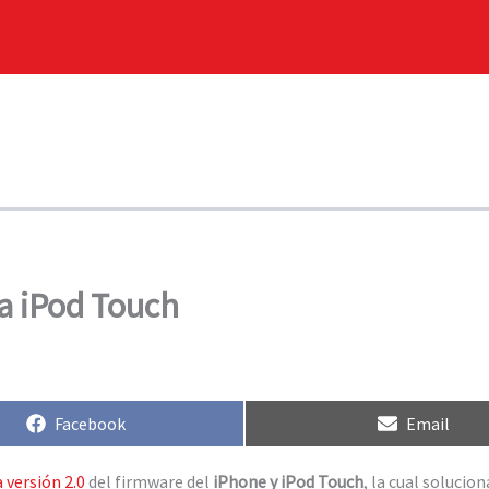
a iPod Touch
Compartir
Compartir
Facebook
Email
en
en
 versión 2.0
del firmware del
iPhone y iPod Touch
, la cual solucio