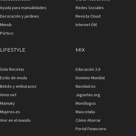
Ayuda para manualidades
Redes Sociales
Decoración y jardines
Revista Cloud
Mimub
Internet Útil
Pórtico
LIFESTYLE
MIX
Solo Recetas
Educación 2.0
Estás de moda
Dominio Mundial
Bebés y embarazos
Navidad.es
Amor.net
Juguetes.org
Mamuky
Monólogos
Mujeres.es
Mascotalia
Vivir en el mundo
Cómo Ahorrar
Portal Financiero