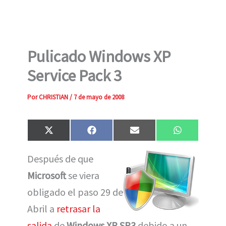
Pulicado Windows XP
Service Pack 3
Por
CHRISTIAN
/
7 de mayo de 2008
Compartir
Compartir
Compartir
Compartir
X
F
E
W
en
en
en
en
(
a
m
h
T
c
a
a
Después de que
w
e
i
t
i
b
l
s
Microsoft
se viera
t
o
A
t
o
p
e
k
p
obligado el paso 29 de
r
)
Abril a
retrasar la
salida
de
Windows XP SP3
debido a un