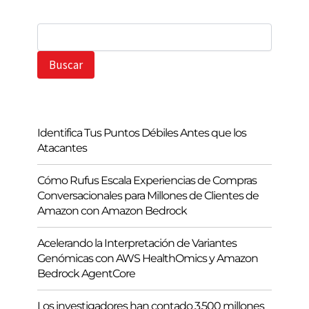
B
u
s
Buscar
c
a
r
Identifica Tus Puntos Débiles Antes que los
Atacantes
Cómo Rufus Escala Experiencias de Compras
Conversacionales para Millones de Clientes de
Amazon con Amazon Bedrock
Acelerando la Interpretación de Variantes
Genómicas con AWS HealthOmics y Amazon
Bedrock AgentCore
Los investigadores han contado 3.500 millones