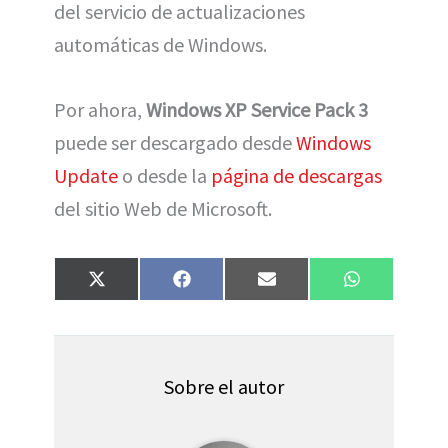
del servicio de actualizaciones
automáticas de Windows.
Por ahora,
Windows XP Service Pack 3
puede ser descargado desde
Windows
Update
o desde la
página de descargas
del sitio Web de Microsoft.
Compartir
Compartir
Compartir
Compartir
X
F
E
W
en
en
en
en
(
a
m
h
T
c
a
a
w
e
i
t
i
b
l
s
t
o
A
t
o
p
Sobre el autor
e
k
p
r
)