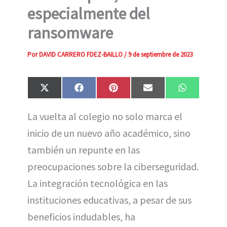
especialmente del
ransomware
Por
DAVID CARRERO FDEZ-BAILLO
/
9 de septiembre de 2023
Compartir
Compartir
Compartir
Compartir
Compartir
X
F
P
E
W
en
en
en
en
en
(
a
i
m
h
T
c
n
a
a
La vuelta al colegio no solo marca el
w
e
t
i
t
i
b
e
l
s
inicio de un nuevo año académico, sino
t
o
r
A
t
o
e
p
e
k
s
p
también un repunte en las
r
t
)
preocupaciones sobre la ciberseguridad.
La integración tecnológica en las
instituciones educativas, a pesar de sus
beneficios indudables, ha