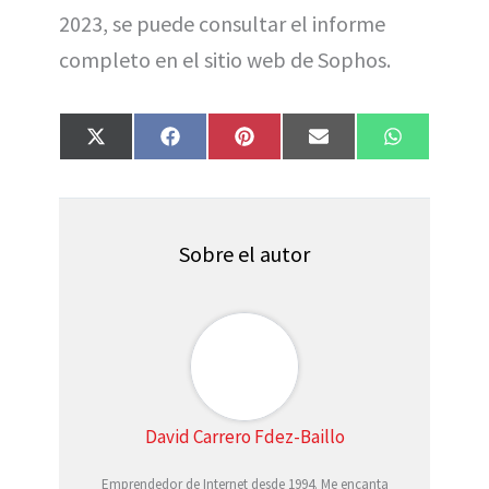
2023, se puede consultar el informe
completo en el sitio web de Sophos.
Compartir
Compartir
Compartir
Compartir
Compartir
X
F
P
E
W
en
en
en
en
en
(
a
i
m
h
T
c
n
a
a
w
e
t
i
t
i
b
e
l
s
t
o
r
A
t
o
e
p
Sobre el autor
e
k
s
p
r
t
)
David Carrero Fdez-Baillo
Emprendedor de Internet desde 1994. Me encanta