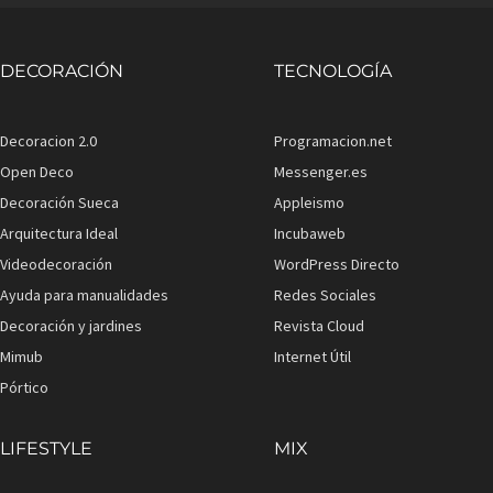
DECORACIÓN
TECNOLOGÍA
Decoracion 2.0
Programacion.net
Open Deco
Messenger.es
Decoración Sueca
Appleismo
Arquitectura Ideal
Incubaweb
Videodecoración
WordPress Directo
Ayuda para manualidades
Redes Sociales
Decoración y jardines
Revista Cloud
Mimub
Internet Útil
Pórtico
LIFESTYLE
MIX