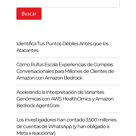
u
s
Buscar
c
a
r
Identifica Tus Puntos Débiles Antes que los
Atacantes
Cómo Rufus Escala Experiencias de Compras
Conversacionales para Millones de Clientes de
Amazon con Amazon Bedrock
Acelerando la Interpretación de Variantes
Genómicas con AWS HealthOmics y Amazon
Bedrock AgentCore
Los investigadores han contado 3.500 millones
de cuentas de WhatsApp (y han obligado a
Meta a reaccionar)