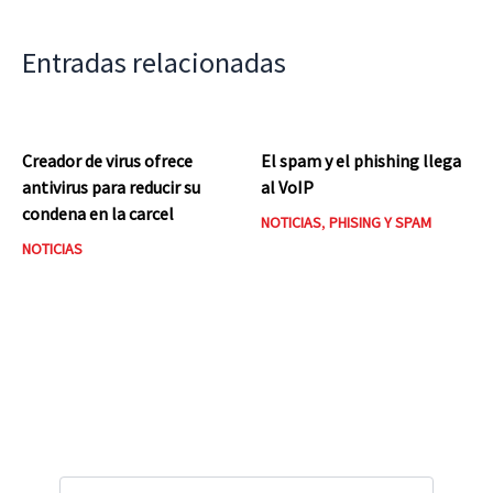
Entradas relacionadas
Creador de virus ofrece
El spam y el phishing llega
antivirus para reducir su
al VoIP
condena en la carcel
NOTICIAS
,
PHISING Y SPAM
NOTICIAS
B