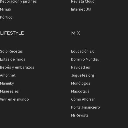
Decoración y jardines
Revista Cloud
Mimub
Internet Útil
Pórtico
LIFESTYLE
MIX
Solo Recetas
Educación 2.0
Estás de moda
Dominio Mundial
Bebés y embarazos
Navidad.es
Amor.net
Juguetes.org
Mamuky
Monólogos
Mujeres.es
Mascotalia
Vivir en el mundo
Cómo Ahorrar
Portal Financiero
Mi Revista