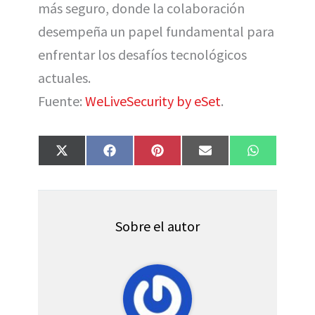
más seguro, donde la colaboración
desempeña un papel fundamental para
enfrentar los desafíos tecnológicos
actuales.
Fuente:
WeLiveSecurity by eSet
.
Compartir
Compartir
Compartir
Compartir
Compartir
X
F
P
E
W
en
en
en
en
en
(
a
i
m
h
T
c
n
a
a
w
e
t
i
t
i
b
e
l
s
t
o
r
A
t
o
e
p
Sobre el autor
e
k
s
p
r
t
)