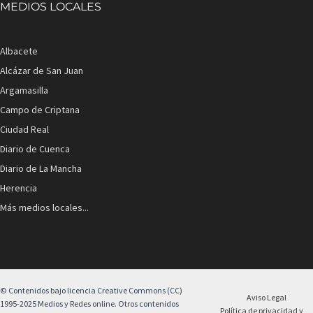
MEDIOS LOCALES
Albacete
Alcázar de San Juan
Argamasilla
Campo de Criptana
Ciudad Real
Diario de Cuenca
Diario de La Mancha
Herencia
Más medios locales...
© Contenidos bajo licencia Creative Commons (CC)
Aviso Legal
1995-2025 Medios y Redes online. Otros contenidos
Política de privacidad y