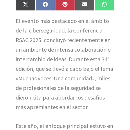
Compartir
Compartir
Compartir
Compartir
Compartir
X
F
P
E
W
en
en
en
en
en
(
a
i
m
h
T
c
n
a
a
El evento más destacado en el ámbito
w
e
t
i
t
i
b
e
l
s
de la ciberseguridad, la Conferencia
t
o
r
A
t
o
e
p
e
k
s
p
RSAC 2025, concluyó recientemente en
r
t
)
un ambiente de intensa colaboración e
intercambio de ideas. Durante esta 34ª
edición, que se llevó a cabo bajo el lema
«Muchas voces. Una comunidad», miles
de profesionales de la seguridad se
dieron cita para abordar los desafíos
más apremiantes en el sector.
Este año, el enfoque principal estuvo en