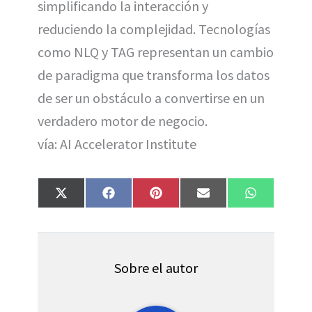
simplificando la interacción y
reduciendo la complejidad. Tecnologías
como NLQ y TAG representan un cambio
de paradigma que transforma los datos
de ser un obstáculo a convertirse en un
verdadero motor de negocio.
vía: AI Accelerator Institute
Compartir
Compartir
Compartir
Compartir
Compartir
X
F
P
E
W
en
en
en
en
en
(
a
i
m
h
T
c
n
a
a
w
e
t
i
t
i
b
e
l
s
t
o
r
A
t
o
e
p
Sobre el autor
e
k
s
p
r
t
)