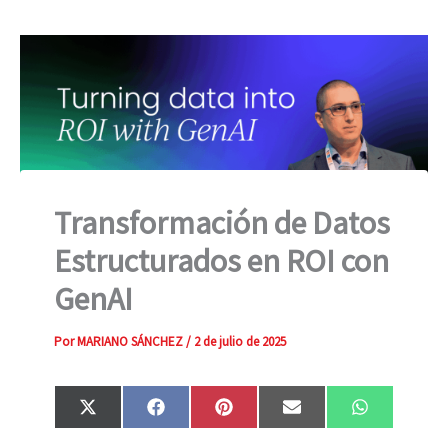
Transformación de Datos
Estructurados en ROI con
GenAI
Por
MARIANO SÁNCHEZ
/
2 de julio de 2025
Compartir
Compartir
Compartir
Compartir
Compartir
X
F
P
E
W
en
en
en
en
en
(
a
i
m
h
T
c
n
a
a