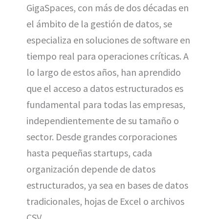
GigaSpaces, con más de dos décadas en
w
e
t
i
t
i
b
e
l
s
el ámbito de la gestión de datos, se
t
o
r
A
t
o
e
p
e
k
s
p
especializa en soluciones de software en
r
t
)
tiempo real para operaciones críticas. A
lo largo de estos años, han aprendido
que el acceso a datos estructurados es
fundamental para todas las empresas,
independientemente de su tamaño o
sector. Desde grandes corporaciones
hasta pequeñas startups, cada
organización depende de datos
estructurados, ya sea en bases de datos
tradicionales, hojas de Excel o archivos
CSV.