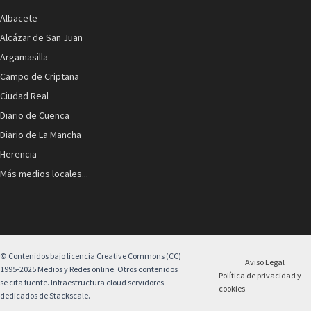
Albacete
Alcázar de San Juan
Argamasilla
Campo de Criptana
Ciudad Real
Diario de Cuenca
Diario de La Mancha
Herencia
Más medios locales...
© Contenidos bajo licencia Creative Commons (CC)
Aviso Legal
1995-2025 Medios y Redes online. Otros contenidos
Política de privacidad y
se cita fuente. Infraestructura cloud servidores
cookies
dedicados de Stackscale.