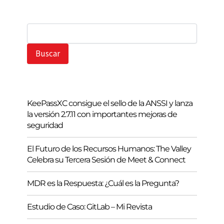
B
u
s
Buscar
c
a
r
KeePassXC consigue el sello de la ANSSI y lanza
la versión 2.7.11 con importantes mejoras de
seguridad
El Futuro de los Recursos Humanos: The Valley
Celebra su Tercera Sesión de Meet & Connect
MDR es la Respuesta: ¿Cuál es la Pregunta?
Estudio de Caso: GitLab – Mi Revista