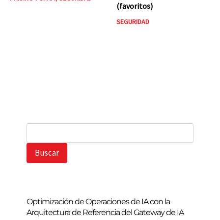
(favoritos)
SEGURIDAD
B
u
s
Buscar
c
a
r
Optimización de Operaciones de IA con la
Arquitectura de Referencia del Gateway de IA