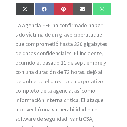
Compartir
Compartir
Compartir
Compartir
Compartir
X
F
P
E
W
en
en
en
en
en
(
a
i
m
h
T
c
n
a
a
La Agencia EFE ha confirmado haber
w
e
t
i
t
i
b
e
l
s
sido víctima de un grave ciberataque
t
o
r
A
t
o
e
p
e
k
s
p
que comprometió hasta 330 gigabytes
r
t
)
de datos confidenciales. El incidente,
ocurrido el pasado 11 de septiembre y
con una duración de 72 horas, dejó al
descubierto el directorio corporativo
completo de la agencia, así como
información interna crítica. El ataque
aprovechó una vulnerabilidad en el
software de seguridad Ivanti CSA,