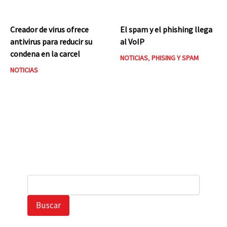
Creador de virus ofrece
El spam y el phishing llega
antivirus para reducir su
al VoIP
condena en la carcel
NOTICIAS
,
PHISING Y SPAM
NOTICIAS
B
u
s
Buscar
c
a