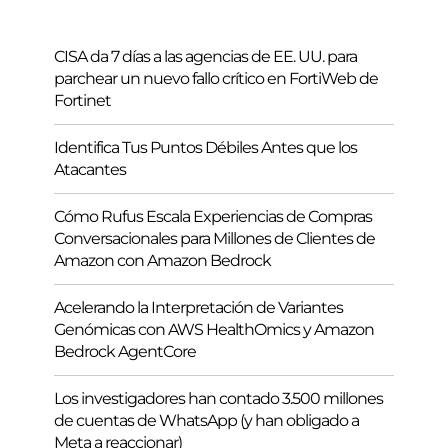
r
CISA da 7 días a las agencias de EE. UU. para
parchear un nuevo fallo crítico en FortiWeb de
Fortinet
Identifica Tus Puntos Débiles Antes que los
Atacantes
Cómo Rufus Escala Experiencias de Compras
Conversacionales para Millones de Clientes de
Amazon con Amazon Bedrock
Acelerando la Interpretación de Variantes
Genómicas con AWS HealthOmics y Amazon
Bedrock AgentCore
Los investigadores han contado 3.500 millones
de cuentas de WhatsApp (y han obligado a
Meta a reaccionar)