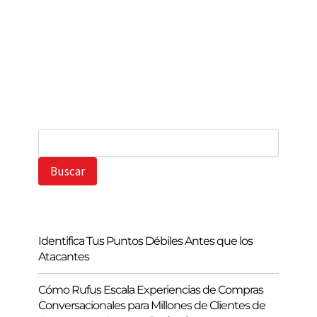
B
u
s
Buscar
c
a
r
Identifica Tus Puntos Débiles Antes que los
Atacantes
Cómo Rufus Escala Experiencias de Compras
Conversacionales para Millones de Clientes de