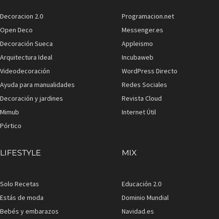
Decoracion 2.0
Programacion.net
Open Deco
Messenger.es
Decoración Sueca
Appleismo
Arquitectura Ideal
Incubaweb
Videodecoración
WordPress Directo
Ayuda para manualidades
Redes Sociales
Decoración y jardines
Revista Cloud
Mimub
Internet Útil
Pórtico
LIFESTYLE
MIX
Solo Recetas
Educación 2.0
Estás de moda
Dominio Mundial
Bebés y embarazos
Navidad.es