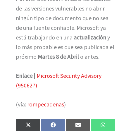
de las versiones vulnerables no abrir
ningún tipo de documento que no sea
de una fuente confiable. Microsoft ya
está trabajando en una
actualización
y
lo más probable es que sea publicada el
próximo
Martes 8 de Abril
o antes.
Enlace |
Microsoft Security Advisory
(950627)
(vía:
rompecadenas
)
Compartir
Compartir
Compartir
Compartir
X
F
E
W