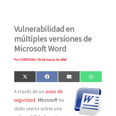
Vulnerabilidad en
múltiples versiones de
Microsoft Word
Por
CHRISTIAN
/
25 de marzo de 2008
Compartir
Compartir
Compartir
Compartir
X
F
E
W
en
en
en
en
(
a
m
h
T
c
a
a
A través de un
aviso de
w
e
i
t
i
b
l
s
seguridad
,
Microsoft
ha
t
o
A
t
o
p
e
k
p
dado alerta sobre una
r
)