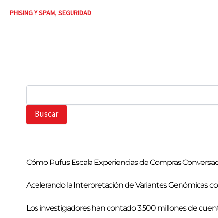
PHISING Y SPAM
,
SEGURIDAD
B
u
s
Buscar
c
a
r
Cómo Rufus Escala Experiencias de Compras Conversac
Acelerando la Interpretación de Variantes Genómicas
Los investigadores han contado 3.500 millones de cuen