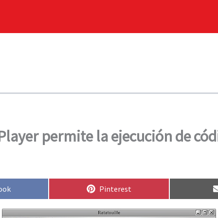
layer permite la ejecución de cód
rtir
Compartir
ook
Pinterest
en