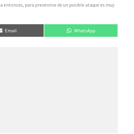
a entonces, para prevenirse de un posible ataque es muy
Compartir
Compartir
Email
WhatsApp
en
en