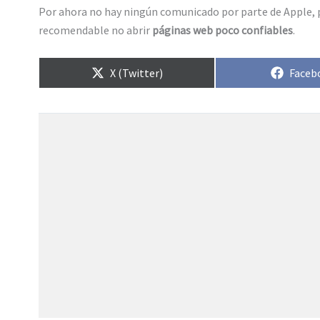
Por ahora no hay ningún comunicado por parte de Apple, p
recomendable no abrir
páginas web poco confiables
.
Compartir
Compa
X (Twitter)
Faceb
en
en