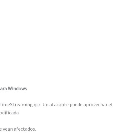
 para Windows
.
kTimeStreaming.qtx. Un atacante puede aprovechar el
dificada.
e vean afectados.