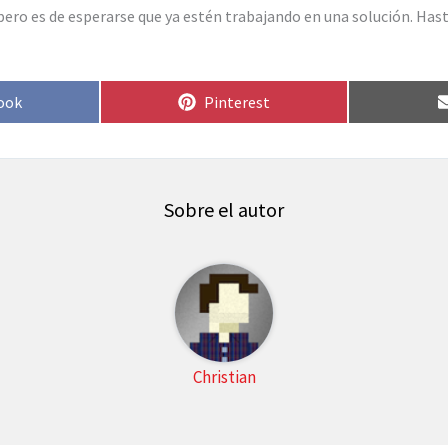
ero es de esperarse que ya estén trabajando en una solución. Hast
rtir
Compartir
ook
Pinterest
en
Sobre el autor
Christian