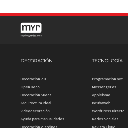
DECORACIÓN
TECNOLOGÍA
Decoracion 2.0
Programacion.net
Open Deco
Messenger.es
Decoración Sueca
Appleismo
Arquitectura Ideal
Incubaweb
Videodecoración
WordPress Directo
Ayuda para manualidades
Redes Sociales
Decoración y jardines
Revista Cloud