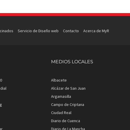
ocinados
Servicio de Diseño web
Contacto
Acerca de MyR
MEDIOS LOCALES
.0
Albacete
dial
Alcázar de San Juan
Argamasilla
rg
Campo de Criptana
Ciudad Real
Diario de Cuenca
ar
Diario de La Mancha