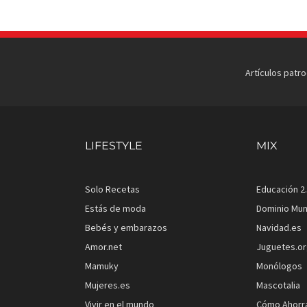
Artículos patr
LIFESTYLE
MIX
Solo Recetas
Educación 2
Estás de moda
Dominio Mun
Bebés y embarazos
Navidad.es
Amor.net
Juguetes.o
Mamuky
Monólogos
Mujeres.es
Mascotalia
Vivir en el mundo
Cómo Ahorr