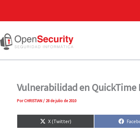
Vulnerabilidad en QuickTime P
Por
CHRISTIAN
/
28 de julio de 2010
Compartir
Compa
X (Twitter)
Faceb
en
en