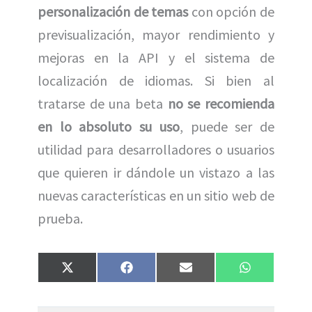
personalización de temas
con opción de
previsualización, mayor rendimiento y
mejoras en la API y el sistema de
localización de idiomas. Si bien al
tratarse de una beta
no se recomienda
en lo absoluto su uso
, puede ser de
utilidad para desarrolladores o usuarios
que quieren ir dándole un vistazo a las
nuevas características en un sitio web de
prueba.
Compartir
Compartir
Compartir
Compartir
X
F
E
W
en
en
en
en
(
a
m
h
T
c
a
a
w
e
i
t