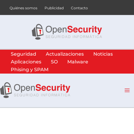
Ir
Quiénes somos
Publicidad
Contacto
al
contenido
Seguridad
Actualizaciones
Noticias
Aplicaciones
SO
Malware
Phising y SPAM
Ma
Me