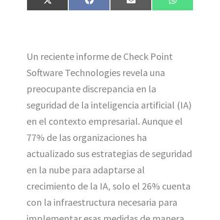
Compartir
Compartir
Compartir
Compartir
X
F
E
W
en
en
en
en
(
a
m
h
T
c
a
a
w
e
i
t
i
b
l
s
t
o
A
t
o
p
Un reciente informe de Check Point
e
k
p
r
Software Technologies revela una
)
preocupante discrepancia en la
seguridad de la inteligencia artificial (IA)
en el contexto empresarial. Aunque el
77% de las organizaciones ha
actualizado sus estrategias de seguridad
en la nube para adaptarse al
crecimiento de la IA, solo el 26% cuenta
con la infraestructura necesaria para
implementar esas medidas de manera