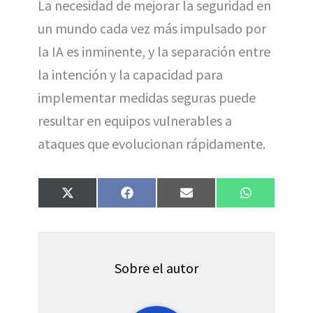
La necesidad de mejorar la seguridad en
un mundo cada vez más impulsado por
la IA es inminente, y la separación entre
la intención y la capacidad para
implementar medidas seguras puede
resultar en equipos vulnerables a
ataques que evolucionan rápidamente.
Compartir
Compartir
Compartir
Compartir
X
F
E
W
en
en
en
en
(
a
m
h
T
c
a
a
w
e
i
t
i
b
l
s
t
o
A
t
o
p
Sobre el autor
e
k
p
r
)