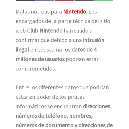
en
en
en
en
en
(
a
i
m
h
T
c
n
a
a
Malas noticias para
Nintendo
. Los
w
e
t
i
t
i
b
e
l
s
encargados de la parte técnica del sitio
t
o
r
A
t
o
e
p
e
k
s
p
web
Club Nintendo
han salido a
r
t
)
confirmar que debido a una
intrusión
ilegal
en el sistema los
datos de 4
millones de usuarios
podrían estar
comprometidos.
Entre los diferentes datos que podrían
estar en poder de los piratas
informáticos se encuentran
direcciones,
números de teléfono, nombres,
números de documento y direcciones de