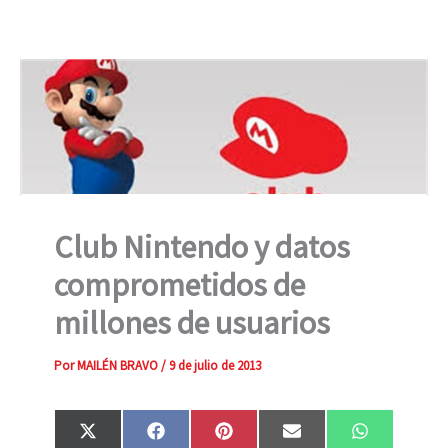
Club Nintendo y datos
comprometidos de
millones de usuarios
Por
MAILÉN BRAVO
/
9 de julio de 2013
Compartir
Compartir
Compartir
Compartir
Compartir
X
F
P
E
W