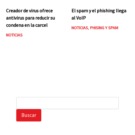
Creador de virus ofrece
El spam y el phishing llega
antivirus para reducir su
al VoIP
condena en la carcel
NOTICIAS
,
PHISING Y SPAM
NOTICIAS
B
u
s
Buscar
c
a
r