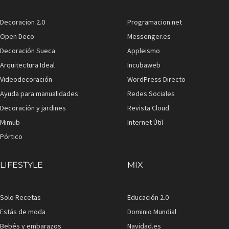
Decoracion 2.0
Programacion.net
Open Deco
Messenger.es
Decoración Sueca
Appleismo
Arquitectura Ideal
Incubaweb
Videodecoración
WordPress Directo
Ayuda para manualidades
Redes Sociales
Decoración y jardines
Revista Cloud
Mimub
Internet Útil
Pórtico
LIFESTYLE
MIX
Solo Recetas
Educación 2.0
Estás de moda
Dominio Mundial
Bebés y embarazos
Navidad.es