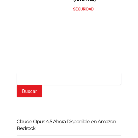
SEGURIDAD
B
u
s
Buscar
c
a
r
Claude Opus 4.5 Ahora Disponible en Amazon
Bedrock