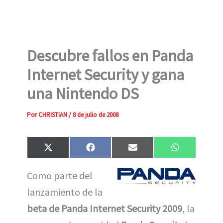
Descubre fallos en Panda
Internet Security y gana
una Nintendo DS
Por
CHRISTIAN
/
8 de julio de 2008
Compartir
Compartir
Compartir
Compartir
X
F
E
W
en
en
en
en
(
a
m
h
T
c
a
a
Como parte del
w
e
i
t
i
b
l
s
lanzamiento de la
t
o
A
t
o
p
e
k
p
beta de Panda Internet Security 2009
, la
r
)