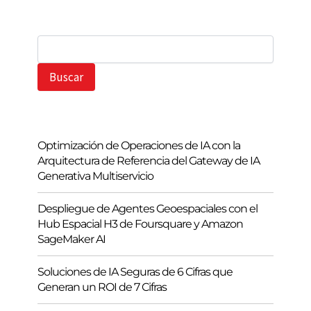
B
u
s
Buscar
c
a
r
Optimización de Operaciones de IA con la
Arquitectura de Referencia del Gateway de IA
Generativa Multiservicio
Despliegue de Agentes Geoespaciales con el
Hub Espacial H3 de Foursquare y Amazon
SageMaker AI
Soluciones de IA Seguras de 6 Cifras que
Generan un ROI de 7 Cifras