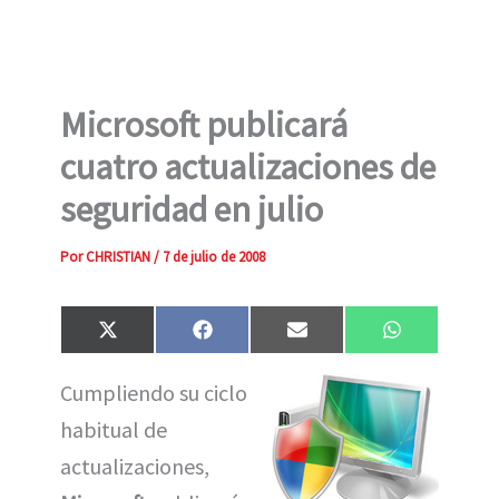
Microsoft publicará
cuatro actualizaciones de
seguridad en julio
Por
CHRISTIAN
/
7 de julio de 2008
Compartir
Compartir
Compartir
Compartir
X
F
E
W
en
en
en
en
(
a
m
h
T
c
a
a
Cumpliendo su ciclo
w
e
i
t
i
b
l
s
habitual de
t
o
A
t
o
p
e
k
p
actualizaciones,
r
)