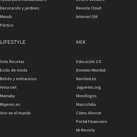
Decoración y jardines
Revista Cloud
Mimub
Internet Útil
Pórtico
LIFESTYLE
MIX
Solo Recetas
Educación 2.0
Estás de moda
Dominio Mundial
Bebés y embarazos
Navidad.es
Amor.net
Juguetes.org
Mamuky
Monólogos
Mujeres.es
Mascotalia
Vivir en el mundo
Cómo Ahorrar
Portal Financiero
Mi Revista