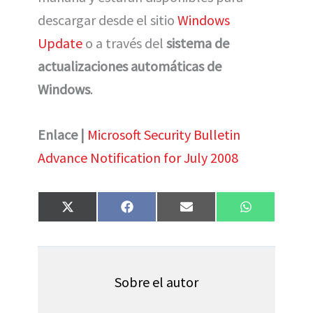
descargar desde el sitio
Windows
Update
o a través del
sistema de
actualizaciones automáticas de
Windows
.
Enlace |
Microsoft Security Bulletin
Advance Notification for July 2008
Compartir
Compartir
Compartir
Compartir
X
F
E
W
en
en
en
en
(
a
m
h
T
c
a
a
w
e
i
t
i
b
l
s
t
o
A
t
o
p
Sobre el autor
e
k
p
r
)