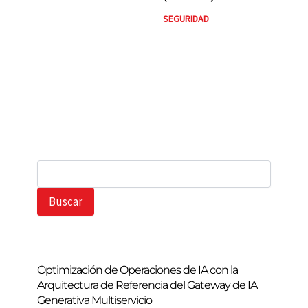
SEGURIDAD
B
u
s
Buscar
c
a
r
Optimización de Operaciones de IA con la
Arquitectura de Referencia del Gateway de IA
Generativa Multiservicio