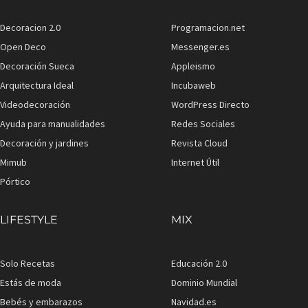
Decoracion 2.0
Programacion.net
Open Deco
Messenger.es
Decoración Sueca
Appleismo
Arquitectura Ideal
Incubaweb
Videodecoración
WordPress Directo
Ayuda para manualidades
Redes Sociales
Decoración y jardines
Revista Cloud
Mimub
Internet Útil
Pórtico
LIFESTYLE
MIX
Solo Recetas
Educación 2.0
Estás de moda
Dominio Mundial
Bebés y embarazos
Navidad.es