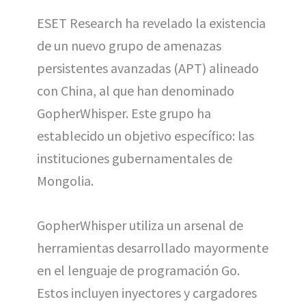
(
a
i
m
h
T
c
n
a
a
ESET Research ha revelado la existencia
w
e
t
i
t
i
b
e
l
s
de un nuevo grupo de amenazas
t
o
r
A
t
o
e
p
e
k
s
p
persistentes avanzadas (APT) alineado
r
t
)
con China, al que han denominado
GopherWhisper. Este grupo ha
establecido un objetivo específico: las
instituciones gubernamentales de
Mongolia.
GopherWhisper utiliza un arsenal de
herramientas desarrollado mayormente
en el lenguaje de programación Go.
Estos incluyen inyectores y cargadores