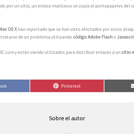
do por un sitio, un enlace malicioso se copia al portapapeles del 
Mac OS X
han reportado que se han visto afectados por estos ata
 tratarse de un problema utilizando
código Adobe Flash
o
Javascri
BC.com
y están siendo utilizados para distribuir enlaces a un
sitio 
rtir
Compartir
ook
Pinterest
en
Sobre el autor