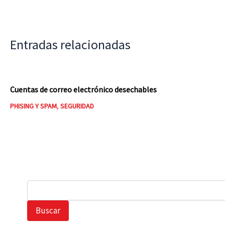
Entradas relacionadas
Cuentas de correo electrónico desechables
PHISING Y SPAM
,
SEGURIDAD
B
u
s
Buscar
c