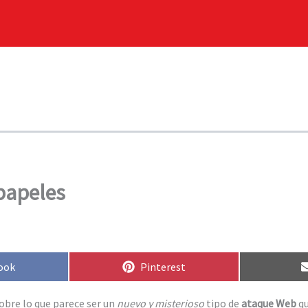
papeles
rtir
Compartir
ook
Pinterest
en
obre lo que parece ser un
nuevo y misterioso
tipo de
ataque Web
qu