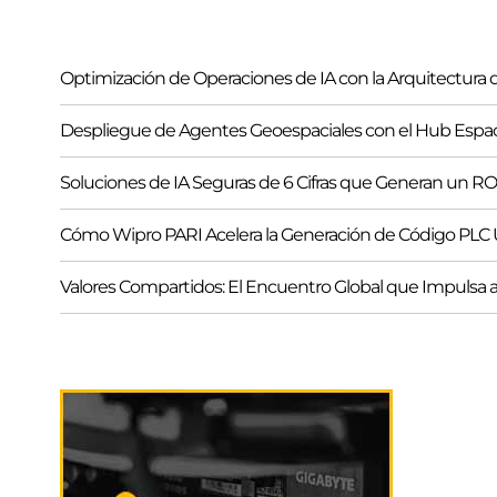
a
r
Optimización de Operaciones de IA con la Arquitectura d
Despliegue de Agentes Geoespaciales con el Hub Espa
Soluciones de IA Seguras de 6 Cifras que Generan un ROI 
Cómo Wipro PARI Acelera la Generación de Código PL
Valores Compartidos: El Encuentro Global que Impuls