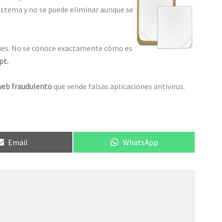
sistema y no se puede eliminar aunque se
ques. No se conoce exactamente cómo es
pt.
web fraudulento
que vende falsas aplicaciones antivirus.
Compartir
Compartir
Email
WhatsApp
en
en