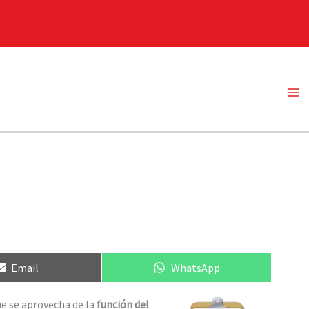
Ma
Me
Compartir
Compartir
Email
WhatsApp
en
en
e se aprovecha de la
función del