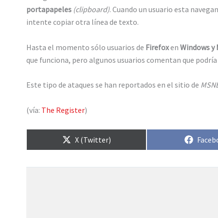
portapapeles
(clipboard)
. Cuando un usuario esta navegan
intente copiar otra línea de texto.
Hasta el momento sólo usuarios de
Firefox
en
Windows y 
que funciona, pero algunos usuarios comentan que podría
Este tipo de ataques se han reportados en el sitio de
MSN
(vía:
The Register
)
Compartir
Compa
X (Twitter)
Faceb
en
en