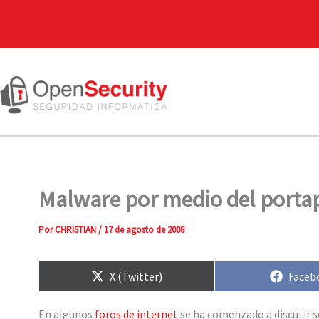
Malware por medio del porta
Por
CHRISTIAN
/
17 de agosto de 2008
Compartir
Compa
X (Twitter)
Faceb
en
en
En algunos
foros
de
internet
se ha comenzado a discutir s