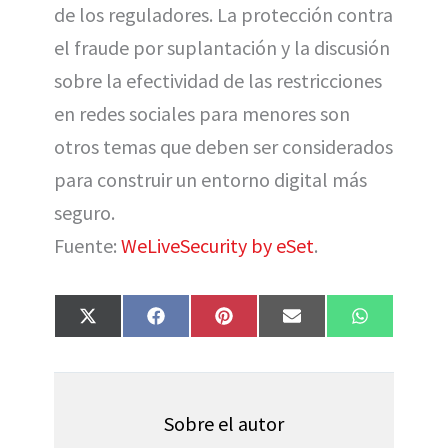
de los reguladores. La protección contra
el fraude por suplantación y la discusión
sobre la efectividad de las restricciones
en redes sociales para menores son
otros temas que deben ser considerados
para construir un entorno digital más
seguro.
Fuente:
WeLiveSecurity by eSet
.
Compartir
Compartir
Compartir
Compartir
Compartir
X
F
P
E
W
en
en
en
en
en
(
a
i
m
h
T
c
n
a
a
w
e
t
i
t
i
b
e
l
s
t
o
r
A
t
o
e
p
Sobre el autor
e
k
s
p