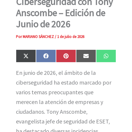
Ciberseguridad con Tony
Anscombe – Edición de
Junio de 2026
Por
MARIANO SÁNCHEZ
/
1 de julio de 2026
Compartir
Compartir
Compartir
Compartir
Compartir
X
F
P
E
W
en
en
en
en
en
(
a
i
m
h
T
c
n
a
a
En junio de 2026, el ámbito de la
w
e
t
i
t
i
b
e
l
s
ciberseguridad ha estado marcado por
t
o
r
A
t
o
e
p
e
k
s
p
varios temas preocupantes que
r
t
)
merecen la atención de empresas y
ciudadanos. Tony Anscombe,
evangelista jefe de seguridad de ESET,
ha destacado diversas incidencias