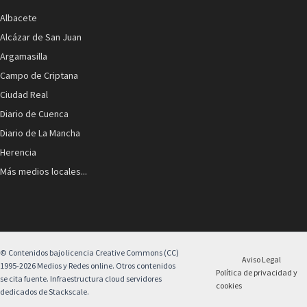
Albacete
Alcázar de San Juan
Argamasilla
Campo de Criptana
Ciudad Real
Diario de Cuenca
Diario de La Mancha
Herencia
Más medios locales...
© Contenidos bajo licencia Creative Commons (CC)
Aviso Legal
1995-2026 Medios y Redes online. Otros contenidos
Política de privacidad y
se cita fuente. Infraestructura cloud servidores
cookies
dedicados de Stackscale.