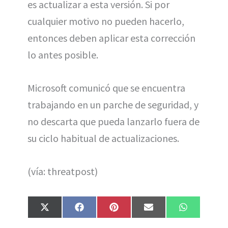
es actualizar a esta versión. Si por
cualquier motivo no pueden hacerlo,
entonces deben aplicar esta corrección
lo antes posible.
Microsoft comunicó que se encuentra
trabajando en un parche de seguridad, y
no descarta que pueda lanzarlo fuera de
su ciclo habitual de actualizaciones.
(vía: threatpost)
Compartir
Compartir
Compartir
Compartir
Compartir
X
F
P
E
W
en
en
en
en
en
(
a
i
m
h
T
c
n
a
a