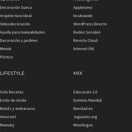
Decoración Sueca
Appleismo
Arquitectura Ideal
Incubaweb
Videodecoración
WordPress Directo
Ayuda para manualidades
Redes Sociales
Decoración y jardines
Revista Cloud
Mimub
Internet Útil
Pórtico
LIFESTYLE
MIX
Solo Recetas
Educación 2.0
Estás de moda
Dominio Mundial
Bebés y embarazos
Navidad.es
Amor.net
Juguetes.org
Mamuky
Monólogos