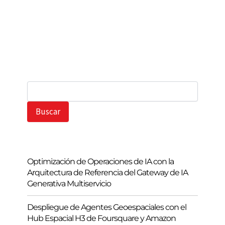
B
u
s
Buscar
c
a
r
Optimización de Operaciones de IA con la
Arquitectura de Referencia del Gateway de IA
Generativa Multiservicio
Despliegue de Agentes Geoespaciales con el
Hub Espacial H3 de Foursquare y Amazon