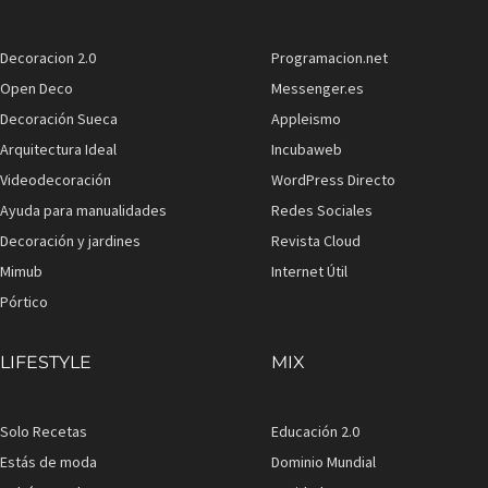
Decoracion 2.0
Programacion.net
Open Deco
Messenger.es
Decoración Sueca
Appleismo
Arquitectura Ideal
Incubaweb
Videodecoración
WordPress Directo
Ayuda para manualidades
Redes Sociales
Decoración y jardines
Revista Cloud
Mimub
Internet Útil
Pórtico
LIFESTYLE
MIX
Solo Recetas
Educación 2.0
Estás de moda
Dominio Mundial