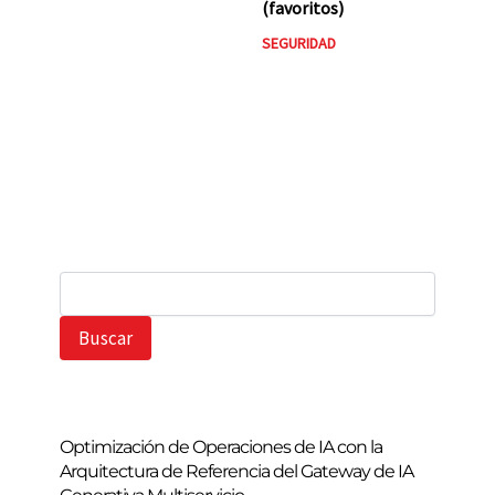
(favoritos)
SEGURIDAD
B
u
s
Buscar
c
a
r
Optimización de Operaciones de IA con la
Arquitectura de Referencia del Gateway de IA