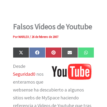
Falsos Videos de Youtube
Por
MARLEX
/
26 de febrero de 2007
Compartir
Compartir
Compartir
Compartir
Compartir
X
F
P
E
W
en
en
en
en
en
(
a
i
m
h
T
c
n
a
a
Desde
w
e
t
i
t
i
b
e
l
s
Seguridad0
nos
t
o
r
A
t
o
e
p
e
k
s
p
enteramos que
r
t
)
websense ha descubierto a algunos
sitios webs de MySpace haciendo
referencia a Videos de Youtube que tras