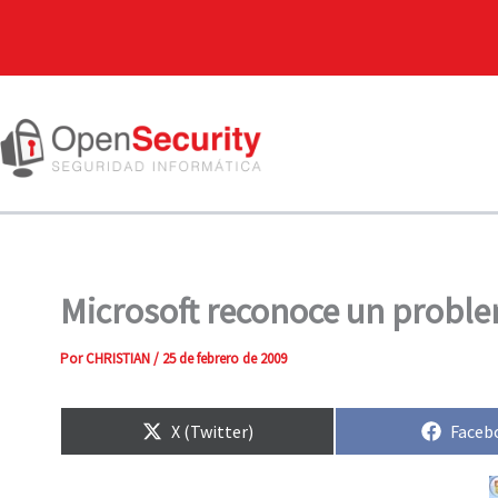
Microsoft reconoce un problem
Por
CHRISTIAN
/
25 de febrero de 2009
Compartir
Compa
X (Twitter)
Faceb
en
en