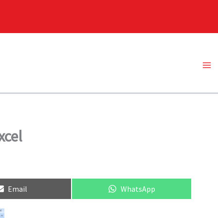
Ma
Me
xcel
Compartir
Compartir
Email
WhatsApp
en
en