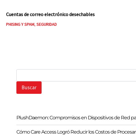
Cuentas de correo electrónico desechables
PHISING Y SPAM
,
SEGURIDAD
B
u
s
Buscar
c
a
r
PlushDaemon: Compromisos en Dispositivos de Red pa
Cómo Care Access Logró Reducir los Costos de Procesa