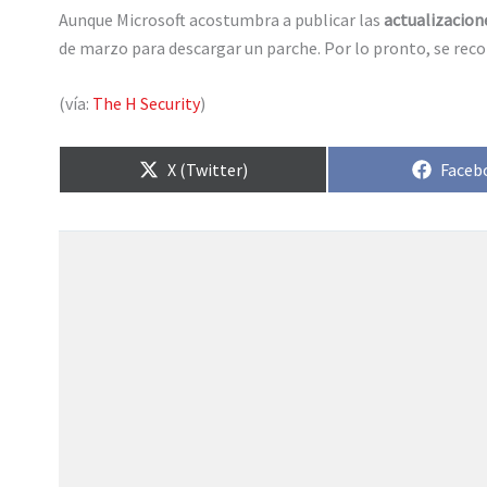
Aunque Microsoft acostumbra a publicar las
actualizacion
de marzo para descargar un parche. Por lo pronto, se rec
(vía:
The H Security
)
Compartir
Compa
X (Twitter)
Faceb
en
en