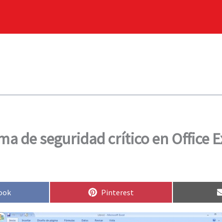
a de seguridad crítico en Office E
rtir
Compartir
ook
Pinterest
en