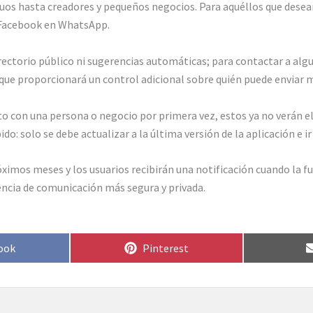
uos hasta creadores y pequeños negocios. Para aquéllos que desea
 Facebook en WhatsApp.
directorio público ni sugerencias automáticas; para contactar a al
 que proporcionará un control adicional sobre quién puede enviar 
to con una persona o negocio por primera vez, estos ya no verán el
ido: solo se debe actualizar a la última versión de la aplicación e
mos meses y los usuarios recibirán una notificación cuando la fun
ncia de comunicación más segura y privada.
rtir
Compartir
ook
Pinterest
en