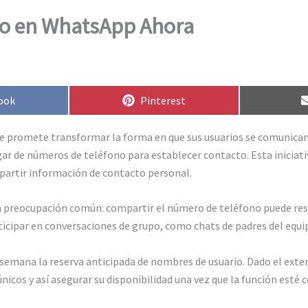
io en WhatsApp Ahora
rtir
Compartir
ook
Pinterest
en
e promete transformar la forma en que sus usuarios se comunican. 
gar de números de teléfono para establecer contacto. Esta iniciati
partir información de contacto personal.
 preocupación común: compartir el número de teléfono puede resu
ticipar en conversaciones de grupo, como chats de padres del equip
a semana la reserva anticipada de nombres de usuario. Dado el ex
nicos y así asegurar su disponibilidad una vez que la función est