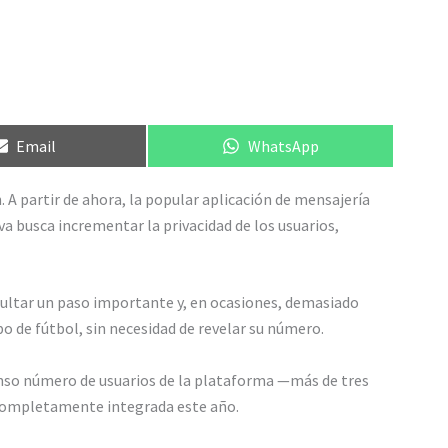
Compartir
Compartir
Email
WhatsApp
en
en
A partir de ahora, la popular aplicación de mensajería
va busca incrementar la privacidad de los usuarios,
ltar un paso importante y, en ocasiones, demasiado
o de fútbol, sin necesidad de revelar su número.
tenso número de usuarios de la plataforma —más de tres
é completamente integrada este año.