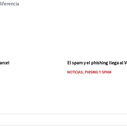
diferencia
carcel
El spam y el phishing llega al 
NOTICIAS
,
PHISING Y SPAM