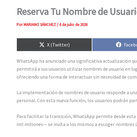
Reserva Tu Nombre de Usuar
Por
MARIANO SÁNCHEZ
/
6 de julio de 2026
Compartir
Compa
X (Twitter)
Faceb
en
en
WhatsApp ha anunciado una significativa actualización qu
permitirá a sus usuarios utilizar nombres de usuario en lu
ofreciendo una forma de interactuar sin necesidad de com
La implementación de nombres de usuario responde a una
personal. Con esta nueva función, los usuarios podrán par
Para facilitar la transición, WhatsApp permite desde est
mil millones— se invita a los mismos a escoger nombres ú