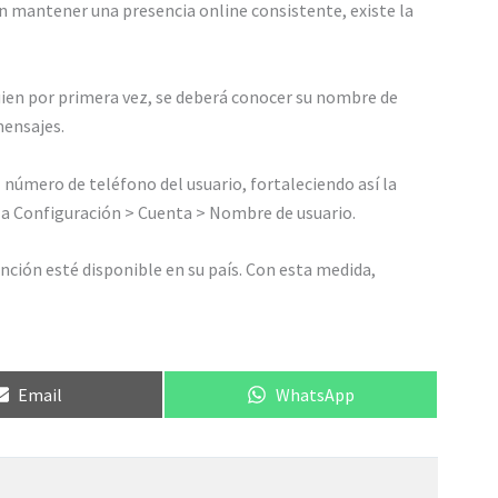
n mantener una presencia online consistente, existe la
guien por primera vez, se deberá conocer su nombre de
mensajes.
 número de teléfono del usuario, fortaleciendo así la
 ir a Configuración > Cuenta > Nombre de usuario.
ción esté disponible en su país. Con esta medida,
Compartir
Compartir
Email
WhatsApp
en
en