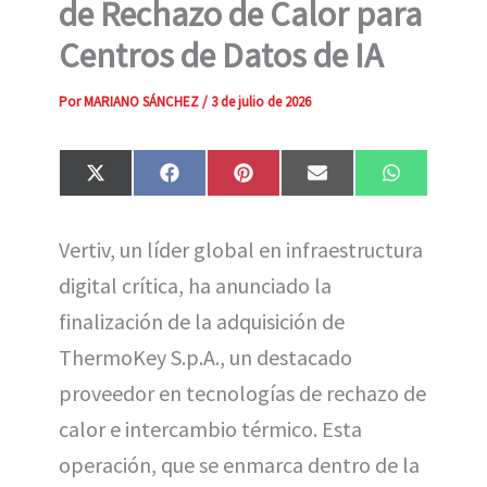
de Rechazo de Calor para
Centros de Datos de IA
Por
MARIANO SÁNCHEZ
/
3 de julio de 2026
Compartir
Compartir
Compartir
Compartir
Compartir
X
F
P
E
W
en
en
en
en
en
(
a
i
m
h
T
c
n
a
a
w
e
t
i
t
Vertiv, un líder global en infraestructura
i
b
e
l
s
t
o
r
A
digital crítica, ha anunciado la
t
o
e
p
e
k
s
p
finalización de la adquisición de
r
t
)
ThermoKey S.p.A., un destacado
proveedor en tecnologías de rechazo de
calor e intercambio térmico. Esta
operación, que se enmarca dentro de la