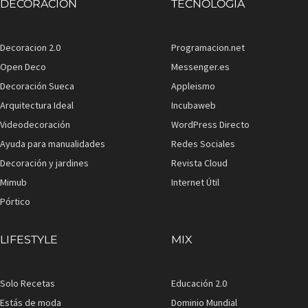
DECORACIÓN
TECNOLOGÍA
Decoracion 2.0
Programacion.net
Open Deco
Messenger.es
Decoración Sueca
Appleismo
Arquitectura Ideal
Incubaweb
Videodecoración
WordPress Directo
Ayuda para manualidades
Redes Sociales
Decoración y jardines
Revista Cloud
Mimub
Internet Útil
Pórtico
LIFESTYLE
MIX
Solo Recetas
Educación 2.0
Estás de moda
Dominio Mundial