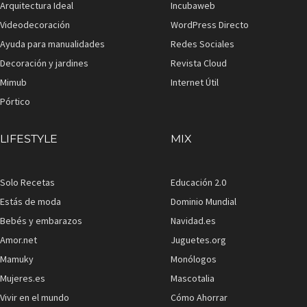
Arquitectura Ideal
Incubaweb
Videodecoración
WordPress Directo
Ayuda para manualidades
Redes Sociales
Decoración y jardines
Revista Cloud
Mimub
Internet Útil
Pórtico
LIFESTYLE
MIX
Solo Recetas
Educación 2.0
Estás de moda
Dominio Mundial
Bebés y embarazos
Navidad.es
Amor.net
Juguetes.org
Mamuky
Monólogos
Mujeres.es
Mascotalia
Vivir en el mundo
Cómo Ahorrar