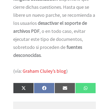
cierre dichas cuestiones. Hasta que se
libere un nuevo parche, se recomienda a
los usuarios
desactivar el soporte de
archivos PDF
, o en todo caso, evitar
ejecutar este tipo de documentos,
sobretodo si proceden de
fuentes
desconocidas
.
(vía:
Graham Cluley’s blog
)
Compartir
Compartir
Compartir
Compartir
X
F
E
W
en
en
en
en
(
a
m
h
T
c
a
a
w
e
i
t
i
b
l
s