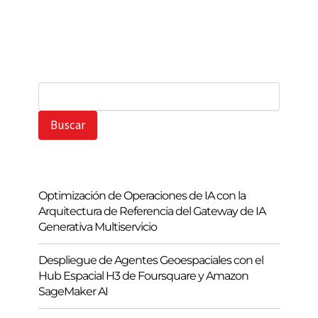
B
u
s
Buscar
c
a
r
Optimización de Operaciones de IA con la
Arquitectura de Referencia del Gateway de IA
Generativa Multiservicio
Despliegue de Agentes Geoespaciales con el
Hub Espacial H3 de Foursquare y Amazon
SageMaker AI