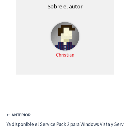
t
o
A
t
o
p
Sobre el autor
e
k
p
r
)
Christian
ANTERIOR
Ya disponible el Service Pack 2 para Windows Vista y Server 